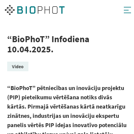
Pāriet
uz
saturu
“BioPhoT” Infodiena
10.04.2025.
Video
“BioPhoT” pētniecības un inovāciju projektu
(PIP) pieteikumu vērtēšana notiks divās
kārtās. Pirmajā vērtēšanas kārtā neatkarīgu
zinātnes, industrijas un inovāciju ekspertu
panelis vērtēs PIP idejas inovatīvo potenciālu