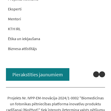
Eksperti
Mentori
KTH IRL
Ētika un iekļaušana
Biznesa attīstītājs
Linked
You
Pierakstīties jaunumiem
Projekts Nr. IVPP-EM-Inovācija-2024/1-0002 "Biomedicīnas
un fotonikas pētniecības platforma inovatīvu produktu
radīšanai (BioPhot)" tiek īstenots ilgtermiņa valsts pētījumu