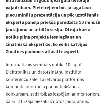
un atbilstību tirgus un/vai gala lietotāju
vajadzībām. Pieteicējiem būs jāsagatavo
piecu minūšu prezentācija un pēc uzstāšanās
ekspertu paneļa priekšā paredzēta 10 minūšu
jautājumu un atbilžu sesija. Otrajā kārtā
notiks pilna projekta iesniegšana un
zinātniskā ekspertīze, ko veiks Latvijas
Zinātnes padomes atlasīti eksperti.
Informatīvais seminārs notika 10. aprīlī
Elektronikas un datorzinātņu institūta
konferenču zālē. Tā ietvaros platformas
komanda informēja par pieteikšanos
konkursam, sadarbības iespējām ar mentoriem,
kā arī iztirzāja biežāk uzdotos jautājumus.