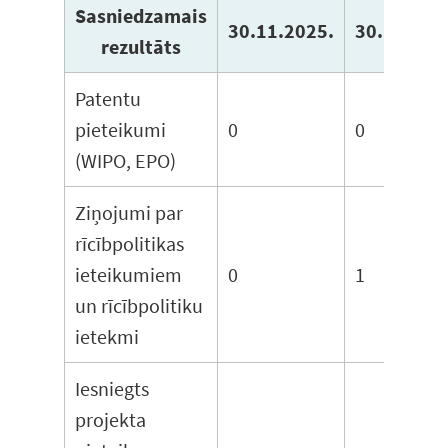
Sasniedzamais
30.11.2025.
30.11.202
rezultāts
Patentu
pieteikumi
0
0
(WIPO, EPO)
Ziņojumi par
rīcībpolitikas
ieteikumiem
0
1
un rīcībpolitiku
ietekmi
Iesniegts
projekta