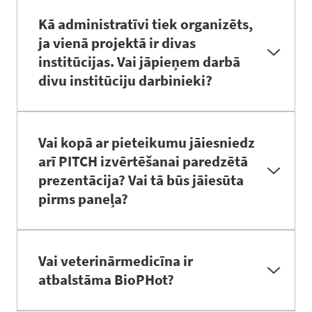
Jebkurš pagarinājums tiek vērtēts kā jauns
pieteikums. Formālu ierobežojumu nav
Kā administratīvi tiek organizēts,
ja vienā projektā ir divas
institūcijas. Vai jāpieņem darbā
divu institūciju darbinieki?
Tiek slēgts sadarbības līgums starp vadošo
partneri (PIP pieteicēju) un sadarbības partneri,
Vai kopā ar pieteikumu jāiesniedz
līdzīgi kā FLPP projektos. Izpildītāji saglabā darba
arī PITCH izvērtēšanai paredzētā
attiecības ar savām institūcijām
prezentācija? Vai tā būs jāiesūta
pirms paneļa?
Līdz 8. maijam jāiesniedz pieteikuma veidlapa (1.
pielikums). Prezentācijas failu nav nepieciešams
Vai veterinārmedicīna ir
iesūtīt
atbalstāma BioPHot?