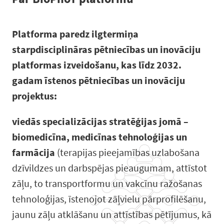
Platforma paredz ilgtermiņa
starpdisciplināras pētniecības un inovāciju
platformas izveidošanu, kas līdz 2032.
gadam īstenos pētniecības un inovāciju
projektus:
viedās specializācijas stratēģijas jomā –
biomedicīna, medicīnas tehnoloģijas un
farmācija
(terapijas pieejamības uzlabošana
dzīvildzes un darbspējas pieaugumam, attīstot
zāļu, to transportformu un vakcīnu ražošanas
tehnoloģijas, īstenojot zāļvielu pārprofilēšanu,
jaunu zāļu atklāšanu un attīstības pētījumus, kā