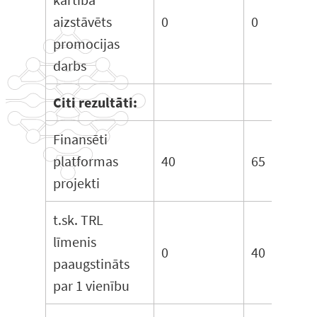
aizstāvēts
0
0
promocijas
darbs
Citi rezultāti:
Finansēti
platformas
40
65
projekti
t.sk. TRL
līmenis
0
40
paaugstināts
par 1 vienību