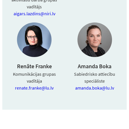
vadītājs
aigars.lazdins@niri.lv
Renāte Franke
Amanda Boka
Komunikācijas grupas
Sabiedrisko attiecību
vadītāja
speciāliste
renate.franke@lu.lv
amanda.boka@lu.lv