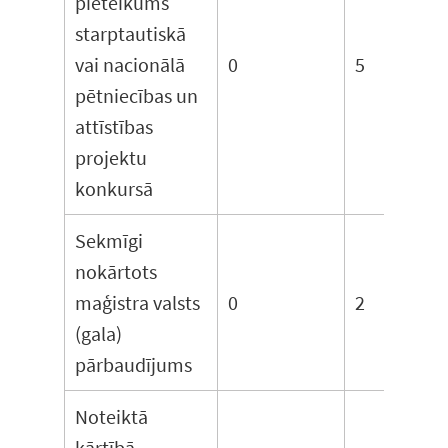
pieteikums
starptautiskā
vai nacionālā
0
5
pētniecības un
attīstības
projektu
konkursā
Sekmīgi
nokārtots
maģistra valsts
0
2
(gala)
pārbaudījums
Noteiktā
kārtībā