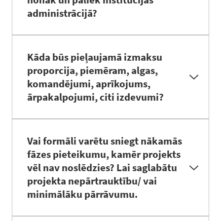
administrācijā?
Projekta pieteicējs ir zinātniskā institūcija. Netiešo
izmaksu izlietojumu regulē institūcijā apstiprinātā
Kāda būs pieļaujamā izmaksu
kārtība
proporcija, piemēram, algas,
komandējumi, aprīkojums,
ārpakalpojumi, citi izdevumi?
BioPhoT ietvaros tas netiek regulēts. Izņēmums ir
pamatlīdzekļu (iekārtu) iegāde, kur uz PIP var
Vai formāli varētu sniegt nākamās
attiecināt tikai projekta īstenošanas perioda
fāzes pieteikumu, kamēr projekts
amortizācijas izmaksas
vēl nav noslēdzies? Lai saglabātu
projekta nepārtrauktību/ vai
minimālāku pārrāvumu.