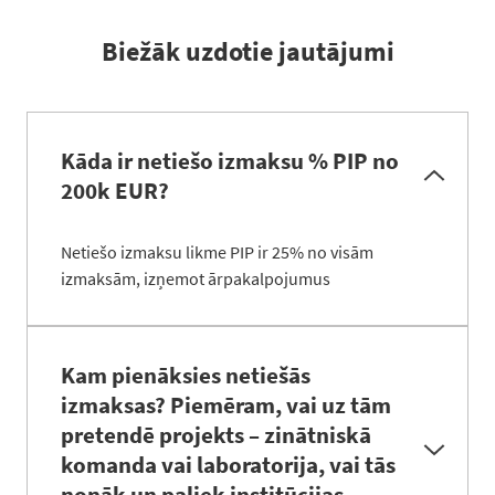
Biežāk uzdotie jautājumi
Kāda ir netiešo izmaksu % PIP no
200k EUR?
Netiešo izmaksu likme PIP ir 25% no visām
izmaksām, izņemot ārpakalpojumus
Kam pienāksies netiešās
izmaksas? Piemēram, vai uz tām
pretendē projekts – zinātniskā
komanda vai laboratorija, vai tās
nonāk un paliek institūcijas