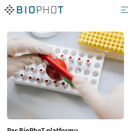
Pāriet
uz
saturu
Par BioPhoT platformu