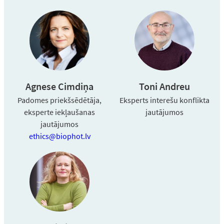
Agnese Cimdiņa
Toni Andreu
Padomes priekšsēdētāja,
Eksperts interešu konflikta
eksperte iekļaušanas
jautājumos
jautājumos
ethics@biophot.lv