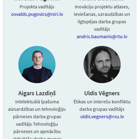
Projekta vadītājs
Inovāciju projektu atlases,
osvalds.pugovics@niri.lv
ieviešanas, uzraudzības un
ilgtspējas darba grupas
vadītājs
andris.baumanis@rtu.lv
Aigars Lazdiņš
Uldis Vēgners
Intelektuālā īpašuma
Ētikas un interešu konfliktu
aizsardzības un tehnoloģiju
darba grupas vadītājs
pārneses darba grupas
uldis.vegners@rsu.lv​
vadītājs Tehnoloģiju
pārneses un apmācību
aktivitāšu darba grupas