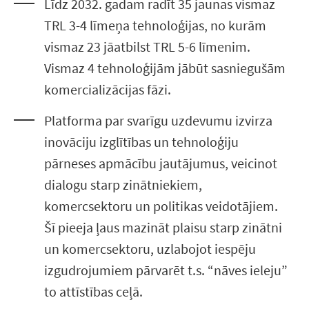
Līdz 2032. gadam radīt 35 jaunas vismaz
TRL 3-4 līmeņa tehnoloģijas, no kurām
vismaz 23 jāatbilst TRL 5-6 līmenim.
Vismaz 4 tehnoloģijām jābūt sasniegušām
komercializācijas fāzi.
Platforma par svarīgu uzdevumu izvirza
inovāciju izglītības un tehnoloģiju
pārneses apmācību jautājumus, veicinot
dialogu starp zinātniekiem,
komercsektoru un politikas veidotājiem.
Šī pieeja ļaus mazināt plaisu starp zinātni
un komercsektoru, uzlabojot iespēju
izgudrojumiem pārvarēt t.s. “nāves ieleju”
to attīstības ceļā.