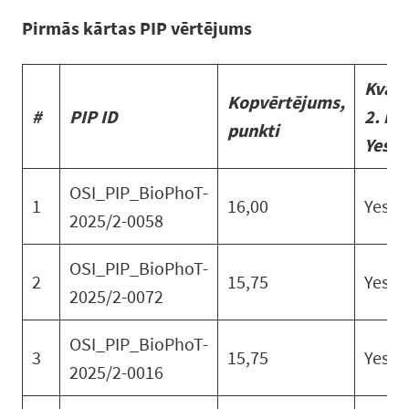
Pirmās kārtas PIP vērtējums
Kvalif
Kopvērtējums,
#
PIP ID
2. kā
p
unkti
Yes/
OSI_PIP_BioPhoT-
1
16,00
Yes
2025/2-0058
OSI_PIP_BioPhoT-
2
15,75
Yes
2025/2-0072
OSI_PIP_BioPhoT-
3
15,75
Yes
2025/2-0016