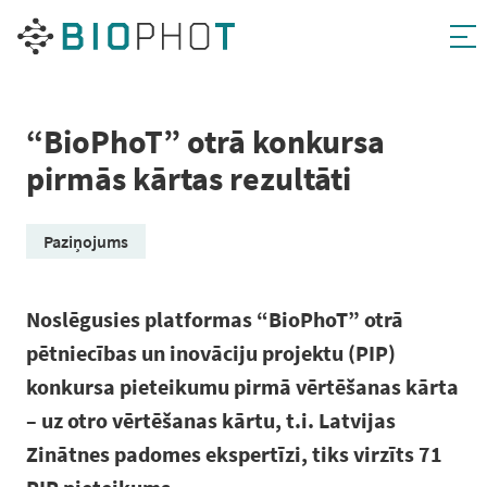
Pāriet
uz
saturu
“BioPhoT” otrā konkursa
pirmās kārtas rezultāti
Paziņojums
Noslēgusies platformas “BioPhoT” otrā
pētniecības un inovāciju projektu (PIP)
konkursa pieteikumu pirmā vērtēšanas kārta
– uz otro vērtēšanas kārtu, t.i. Latvijas
Zinātnes padomes ekspertīzi, tiks virzīts 71