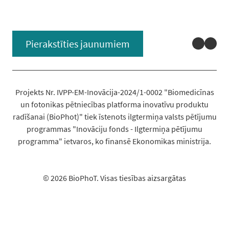
Linked
You
Pierakstīties jaunumiem
Projekts Nr. IVPP-EM-Inovācija-2024/1-0002 "Biomedicīnas
un fotonikas pētniecības platforma inovatīvu produktu
radīšanai (BioPhot)" tiek īstenots ilgtermiņa valsts pētījumu
programmas "Inovāciju fonds - Ilgtermiņa pētījumu
programma" ietvaros, ko finansē Ekonomikas ministrija.
© 2026 BioPhoT. Visas tiesības aizsargātas