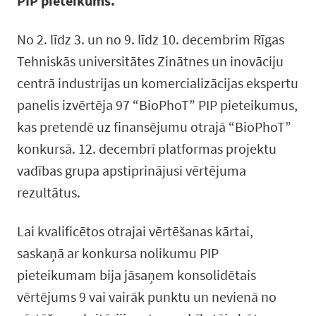
PIP pieteikums.
No 2. līdz 3. un no 9. līdz 10. decembrim Rīgas
Tehniskās universitātes Zinātnes un inovāciju
centrā industrijas un komercializācijas ekspertu
panelis izvērtēja 97 “BioPhoT” PIP pieteikumus,
kas pretendē uz finansējumu otrajā “BioPhoT”
konkursā. 12. decembrī platformas projektu
vadības grupa apstiprinājusi vērtējuma
rezultātus.
Lai kvalificētos otrajai vērtēšanas kārtai,
saskaņā ar konkursa nolikumu PIP
pieteikumam bija jāsaņem konsolidētais
vērtējums 9 vai vairāk punktu un nevienā no