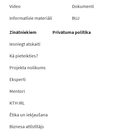
Video
Dokumenti
Informatīvie materiāli
BUJ
Zinātniekiem
Privātuma politika
Iesniegt atskaiti
Kā pieteikties?
Projekta nolikums
Eksperti
Mentori
KTH IRL
Ētika un iekļaušana
Biznesa attīstītājs