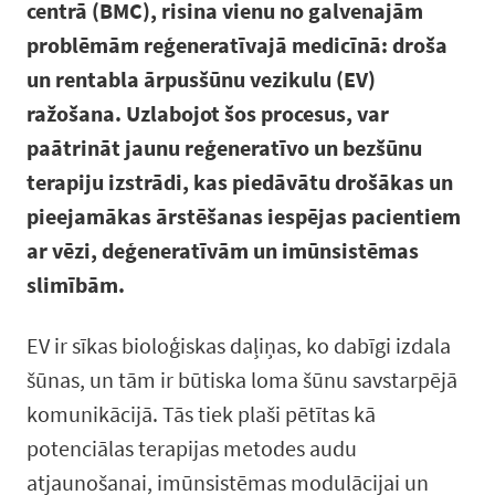
centrā (BMC), risina vienu no galvenajām
problēmām reģeneratīvajā medicīnā: droša
un rentabla ārpusšūnu vezikulu (EV)
ražošana. Uzlabojot šos procesus, var
paātrināt jaunu reģeneratīvo un bezšūnu
terapiju izstrādi, kas piedāvātu drošākas un
pieejamākas ārstēšanas iespējas pacientiem
ar vēzi, deģeneratīvām un imūnsistēmas
slimībām.
EV ir sīkas bioloģiskas daļiņas, ko dabīgi izdala
šūnas, un tām ir būtiska loma šūnu savstarpējā
komunikācijā. Tās tiek plaši pētītas kā
potenciālas terapijas metodes audu
atjaunošanai, imūnsistēmas modulācijai un