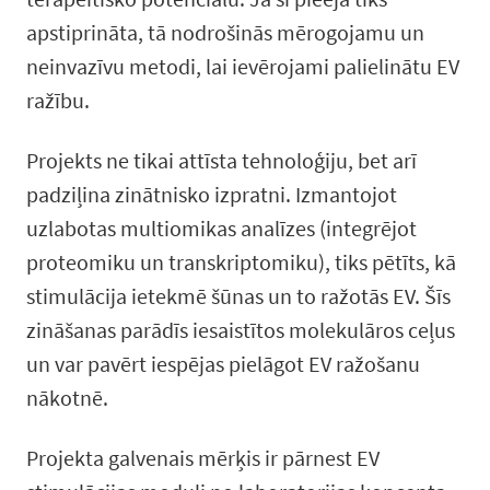
apstiprināta, tā nodrošinās mērogojamu un
neinvazīvu metodi, lai ievērojami palielinātu EV
ražību.
Projekts ne tikai attīsta tehnoloģiju, bet arī
padziļina zinātnisko izpratni. Izmantojot
uzlabotas multiomikas analīzes (integrējot
proteomiku un transkriptomiku), tiks pētīts, kā
stimulācija ietekmē šūnas un to ražotās EV. Šīs
zināšanas parādīs iesaistītos molekulāros ceļus
un var pavērt iespējas pielāgot EV ražošanu
nākotnē.
Projekta galvenais mērķis ir pārnest EV