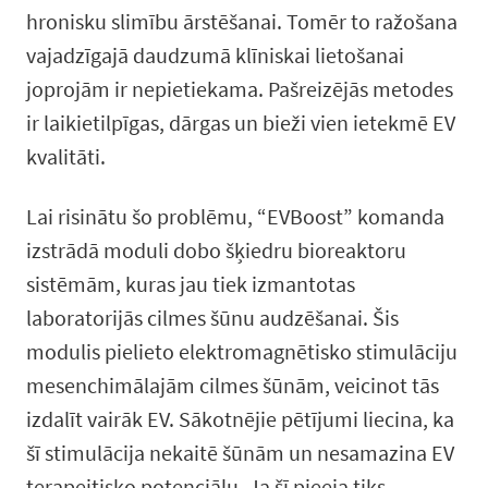
hronisku slimību ārstēšanai. Tomēr to ražošana
vajadzīgajā daudzumā klīniskai lietošanai
joprojām ir nepietiekama. Pašreizējās metodes
ir laikietilpīgas, dārgas un bieži vien ietekmē EV
kvalitāti.
Lai risinātu šo problēmu, “EVBoost” komanda
izstrādā moduli dobo šķiedru bioreaktoru
sistēmām, kuras jau tiek izmantotas
laboratorijās cilmes šūnu audzēšanai. Šis
modulis pielieto elektromagnētisko stimulāciju
mesenchimālajām cilmes šūnām, veicinot tās
izdalīt vairāk EV. Sākotnējie pētījumi liecina, ka
šī stimulācija nekaitē šūnām un nesamazina EV
terapeitisko potenciālu. Ja šī pieeja tiks