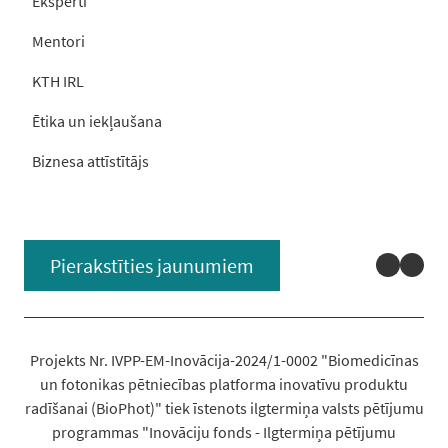
Eksperti
Mentori
KTH IRL
Ētika un iekļaušana
Biznesa attīstītājs
Linked
You
Pierakstīties jaunumiem
Projekts Nr. IVPP-EM-Inovācija-2024/1-0002 "Biomedicīnas
un fotonikas pētniecības platforma inovatīvu produktu
radīšanai (BioPhot)" tiek īstenots ilgtermiņa valsts pētījumu
programmas "Inovāciju fonds - Ilgtermiņa pētījumu