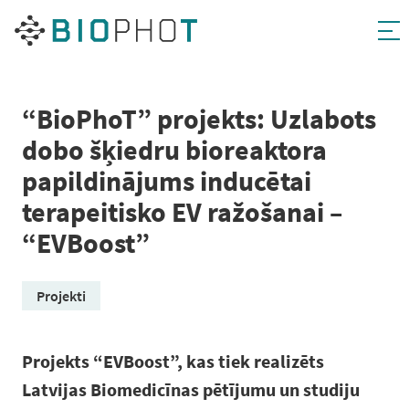
Pāriet
uz
saturu
“BioPhoT” projekts: Uzlabots
dobo šķiedru bioreaktora
papildinājums inducētai
terapeitisko EV ražošanai –
“EVBoost”
Projekti
Projekts “EVBoost”, kas tiek realizēts
Latvijas Biomedicīnas pētījumu un studiju