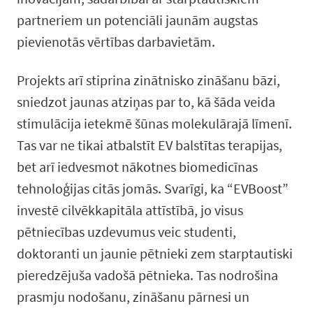
partneriem un potenciāli jaunām augstas
pievienotās vērtības darbavietām.
Projekts arī stiprina zinātnisko zināšanu bāzi,
sniedzot jaunas atziņas par to, kā šāda veida
stimulācija ietekmē šūnas molekulārajā līmenī.
Tas var ne tikai atbalstīt EV balstītas terapijas,
bet arī iedvesmot nākotnes biomedicīnas
tehnoloģijas citās jomās. Svarīgi, ka “EVBoost”
investē cilvēkkapitāla attīstībā, jo visus
pētniecības uzdevumus veic studenti,
doktoranti un jaunie pētnieki zem starptautiski
pieredzējuša vadošā pētnieka. Tas nodrošina
prasmju nodošanu, zināšanu pārnesi un