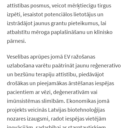
attīstības posmus, veicot mērķtiecīgu tirgus
izpēti, iesaistot potenciālos lietotājus un
izstrādājot jaunus grantu pieteikumus, lai
atbalstītu mēroga paplašināšanu un klīnisko
pārnesi.
Veselības aprūpes jomā EV ražošanas
uzlabošana varētu paātrināt jaunu reģeneratīvo
un bezšūnu terapiju attīstību, piedāvājot
drošākas un pieejamākas ārstēšanas iespējas
pacientiem ar vēzi, deģeneratīvām vai
imūnsistēmas slimībām. Ekonomikas jomā
projekts veicinās Latvijas biotehnoloģijas
nozares izaugsmi, radot iespējas vietējām
inovācijām, sadarbībai ar starptautiskiem