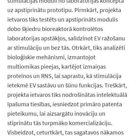
stimulācijas moduli no laboratorijas koncepta
uz apstiprinātu prototipu. Pirmkārt, projekta
ietvaros tiks testēts un apstiprināts modulis
dobo šķiedru bioreaktorā kontrolētos
laboratorijas apstākļos, salīdzinot EV ražošanu
ar stimulāciju un bez tās. Otrkārt, tiks analizēti
bioloģiskie mehānismi, izmantojot
multiomikas pieejas, kartējot izmaiņas
proteīnos un RNS, lai saprastu, kā stimulācija
ietekmē EV sastāvu un šūnu funkcijas. Treškārt,
projekta ietvaros tiks nodrošinātas intelektuālā
īpašuma tiesības, iesniedzot primāro patenta
pieteikumu, lai aizsargātu inovāciju un
stiprinātu tās turpmāko komercializāciju.
Visbeidzot, ceturtkārt, tas sagatavos nākamos