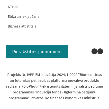
KTH IRL
Ētika un iekļaušana
Biznesa attīstītājs
Linked
You
Pierakstīties jaunumiem
Projekts Nr. IVPP-EM-Inovācija-2024/1-0002 "Biomedicīnas
un fotonikas pētniecības platforma inovatīvu produktu
radīšanai (BioPhot)" tiek īstenots ilgtermiņa valsts pētījumu
programmas "Inovāciju fonds - Ilgtermiņa pētījumu
programma" ietvaros, ko finansē Ekonomikas ministrija.