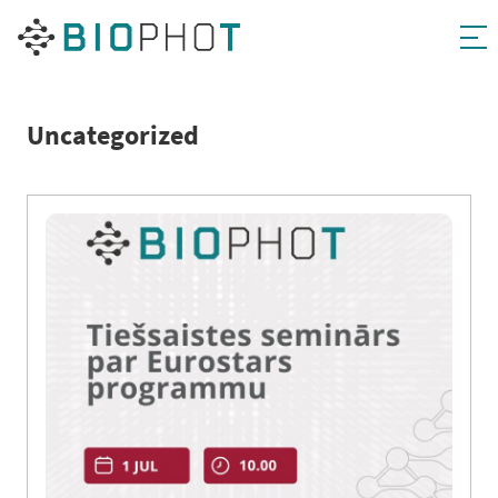
Pāriet
uz
saturu
Uncategorized