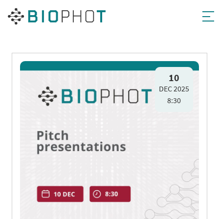
Pāriet
uz
10
DEC 2025
saturu
8:30