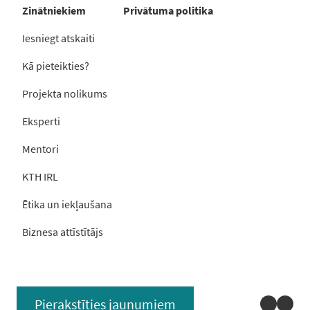
Zinātniekiem
Privātuma politika
Iesniegt atskaiti
Kā pieteikties?
Projekta nolikums
Eksperti
Mentori
KTH IRL
Ētika un iekļaušana
Biznesa attīstītājs
Linked
You
Pierakstīties jaunumiem