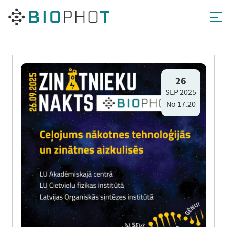
Pāriet
uz
26
SEP 2025
saturu
No 17.20