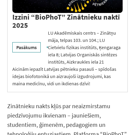
Izzini “BioPhoT” Zinātnieku naktī
2025
LU Akadēmiskais centrs – Zinātņu
māja, telpas 103. un 104.; LU
Pasākums
Cietvielu fizikas institūts, Ķengaraga
iela 8; Latvijas Organiskās sintēzes
institūts, Aizkraukles iela 21
Aicinām iepazīt Latvijas pētnieku pasauli – spīdošas
idejas biofotonikā un aizraujoši izgudrojumi, kas
maina medicīnu, vidi un ikdienas dzīvi!
Zinātnieku nakts kļūs par neaizmirstamu
piedzīvojumu ikvienam – jauniešiem,
studentiem, ģimenēm, pedagogiem un
tehnoloģiju entuziastiem. Platforma “BioPhoT”