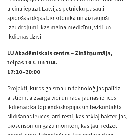
aicina iepazīt Latvijas pētnieku pasauli –
spīdošas idejas biofotonikā un aizraujoši
izgudrojumi, kas maina medicīnu, vidi un
ikdienas dzīvi!
LU Akadēmiskais centrs – Zinātņu māja,
telpas 103. un 104.
17:20–20:00
Projekti, kuros gaisma un tehnoloģijas palīdz
ārstiem, aizsargā vidi un rada jaunas ierīces
ikdienai: kā top endoskopijas un bezkontakta
sildīšanas ierīces, ātri testi, kas atklāj baktērijas,
biosensori un gāzu monitori, kas ļauj redzēt
neredzamo, tehnoloģijas, kas padara dzīvi