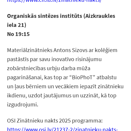
Organiskās sintēzes institūts (Aizkraukles
iela 21)
No 19:15
Materiālzinātnieks Antons Sizovs ar kolēģiem
pastāstīs par savu inovatīvo risinājumu
zobārstniecības urbju darba mūža
pagarināšanai, kas top ar “BioPhoT” atbalstu
un ļaus bērniem un vecākiem iepazīt zinātnieku
ikdienu, uzdot jautājumus un uzzināt, kā top
izgudrojumi.
OSI Zinātnieku nakts 2025 programma:
https://www.osi.lv/21237-2/zinatnieku-nakts-