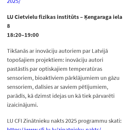
2025/
LU Cietvielu fizikas institūts – Ķengaraga iela
8
18:20–19:00
Tikšanās ar inovāciju autoriem par Latvijā
topošajiem projektiem: inovāciju autori
pastāstīs par optiskajiem temperatūras
sensoriem, bioaktīviem pārklājumiem un gāzu
sensoriem, dalīsies ar saviem pētījumiem,
parādīs, kā dzimst idejas un kā tiek pārvarēti
izaicinājumi.
LU CFI Zinātnieku nakts 2025 programmu skati:
https://www.cfi.lu.lv/zinatnieku-nakts/