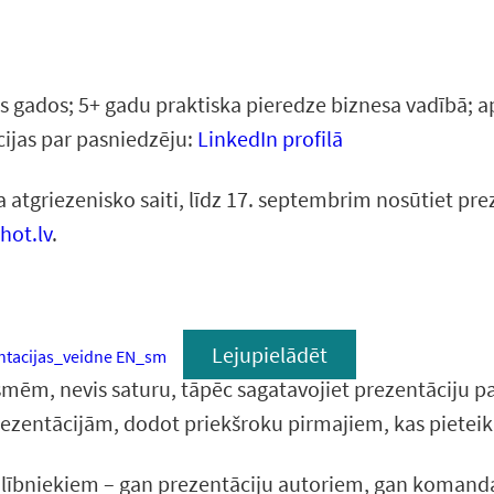
os gados; 5+ gadu praktiska pieredze biznesa vadībā; 
cijas par pasniedzēju:
LinkedIn profilā
tgriezenisko saiti, līdz 17. septembrim nosūtiet prez
hot.lv
.
Lejupielādēt
ntacijas_veidne EN_sm
ēm, nevis saturu, tāpēc sagatavojiet prezentāciju pat 
prezentācijām, dodot priekšroku pirmajiem, kas pieteik
alībniekiem – gan prezentāciju autoriem, gan komanda