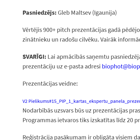
Pasniedzējs:
Gleb Maltsev (Igaunija)
Vērtējis 900+ pitch prezentācijas gadā pēdēj
zinātnieku un radošu cilvēku. Vairāk informā
SVARĪGI:
Lai apmācībās saņemtu pasniedzēja a
prezentāciju uz e-pasta adresi
biophot@biop
Prezentācijas veidne:
V2 Pielikums#15_PIP_1_kartas_ekspertu_panela_preze
Nodarbībās uzsvars būs uz prezentācijas prasm
Programmas ietvaros tiks izskatītas līdz 20 
Reģistrācija pasākumam ir obligāta visiem d