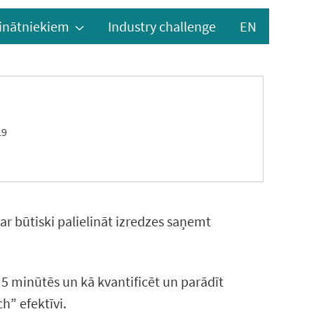
inātniekiem
Industry challenge
EN
19
r būtiski palielināt izredzes saņemt
5 minūtēs un kā kvantificēt un parādīt
h” efektīvi.