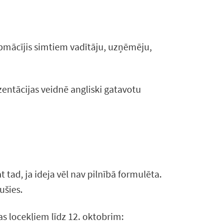
apmācījis simtiem vadītāju, uzņēmēju,
entācijas veidnē angliski gatavotu
tad, ja ideja vēl nav pilnībā formulēta.
ušies.
s locekļiem līdz 12. oktobrim: