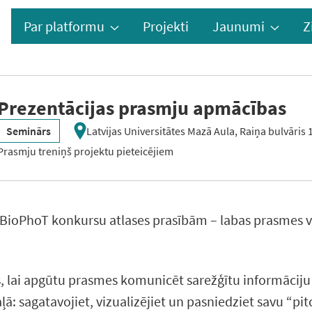
Par platformu
Projekti
Jaunumi
Z
Prezentācijas prasmju apmācības
Seminārs
Latvijas Universitātes Mazā Aula, Raiņa bulvāris 
Prasmju treniņš projektu pieteicējiem
 BioPhoT konkursu atlases prasībām – labas prasmes va
 lai apgūtu prasmes komunicēt sarežģītu informāciju 
ā: sagatavojiet, vizualizējiet un pasniedziet savu “pitc