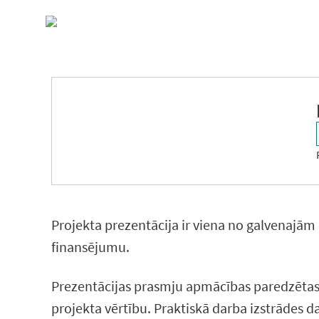
Pāriet
uz
saturu
15
OCT 2025
9.30
Projekta prezentācija ir viena no galvenajām
finansējumu.
Prezentācijas prasmju apmācības paredzētas,
projekta vērtību. Praktiskā darba izstrādes daļ