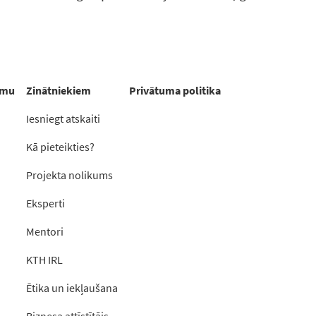
rmu
Zinātniekiem
Privātuma politika
Iesniegt atskaiti
Kā pieteikties?
Projekta nolikums
Eksperti
Mentori
KTH IRL
Ētika un iekļaušana