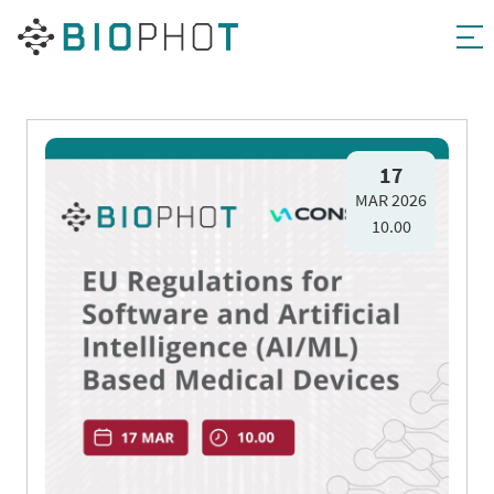
Pāriet
uz
17
MAR 2026
saturu
10.00