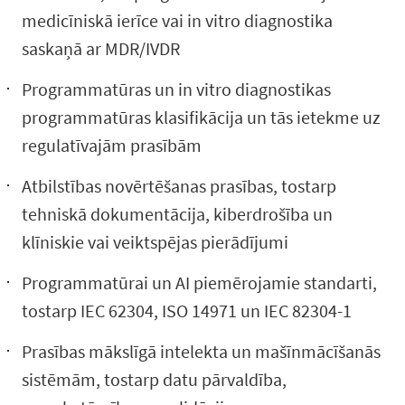
medicīniskā ierīce vai in vitro diagnostika
saskaņā ar MDR/IVDR
​Programmatūras un in vitro diagnostikas
programmatūras klasifikācija un tās ietekme uz
regulatīvajām prasībām
​Atbilstības novērtēšanas prasības, tostarp
tehniskā dokumentācija, kiberdrošība un
klīniskie vai veiktspējas pierādījumi
​Programmatūrai un AI piemērojamie standarti,
tostarp IEC 62304, ISO 14971 un IEC 82304-1
​Prasības mākslīgā intelekta un mašīnmācīšanās
sistēmām, tostarp datu pārvaldība,