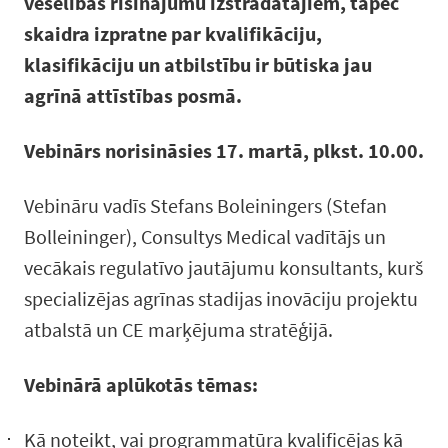
veselības risinājumu izstrādātājiem, tāpēc
skaidra izpratne par kvalifikāciju,
klasifikāciju un atbilstību ir būtiska jau
agrīnā attīstības posmā.
Vebinārs norisināsies 17. martā, plkst. 10.00.
Vebināru vadīs Stefans Boleiningers (Stefan
Bolleininger), Consultys Medical vadītājs un
vecākais regulatīvo jautājumu konsultants, kurš
specializējas agrīnas stadijas inovāciju projektu
atbalstā un CE marķējuma stratēģijā.
Vebinārā aplūkotās tēmas:
​Kā noteikt, vai programmatūra kvalificējas kā