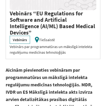
Vebinārs “EU Regulations for
Software and Artificial
Intelligence (AI/ML) Based Medical
Devices”
Vebinārs
Tiešsaistē
Vebinārs par programmatūras un mākslīgā intelekta
regulējumu medicīnas tehnoloģijās
Aicinām pievienoties vebināram par
programmatūras un mākslīgā intelekta
regulējumu medicīnas tehnoloģijās. MDR,
IVDR un ES Mākslīgā intelekta akts izvirza
arvien detalizētākas prasības digitālās