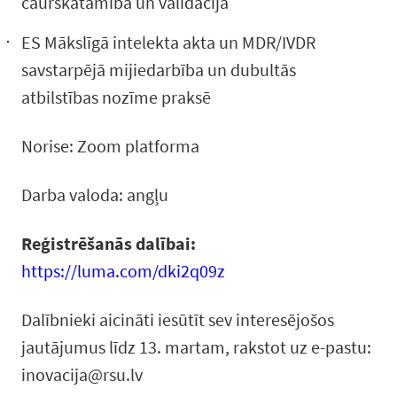
caurskatāmība un validācija
​ES Mākslīgā intelekta akta un MDR/IVDR
savstarpējā mijiedarbība un dubultās
atbilstības nozīme praksē
Norise: Zoom platforma
Darba valoda: angļu
Reģistrēšanās dalībai:
https://luma.com/dki2q09z
Dalībnieki aicināti iesūtīt sev interesējošos
jautājumus līdz 13. martam, rakstot uz e-pastu:
inovacija@rsu.lv