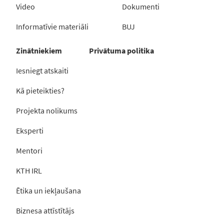
Video
Dokumenti
Informatīvie materiāli
BUJ
Zinātniekiem
Privātuma politika
Iesniegt atskaiti
Kā pieteikties?
Projekta nolikums
Eksperti
Mentori
KTH IRL
Ētika un iekļaušana
Biznesa attīstītājs