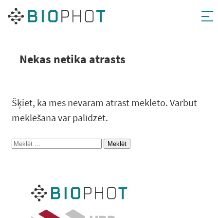
Pāriet
uz
saturu
Nekas netika atrasts
Šķiet, ka mēs nevaram atrast meklēto. Varbūt
meklēšana var palīdzēt.
Meklēt: