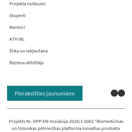
Projekta nolikums
Eksperti
Mentori
KTH IRL
Ētika un iekļaušana
Biznesa attīstītājs
Linked
You
Pierakstīties jaunumiem
Projekts Nr. IVPP-EM-Inovācija-2024/1-0002 "Biomedicīnas
un fotonikas pētniecības platforma inovatīvu produktu