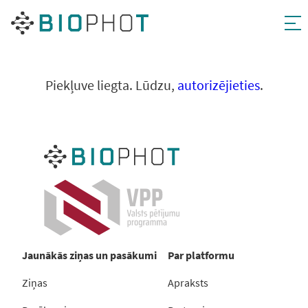
Pāriet
uz
saturu
Piekļuve liegta. Lūdzu,
autorizējieties
.
Jaunākās ziņas un pasākumi
Par platformu
Ziņas
Apraksts