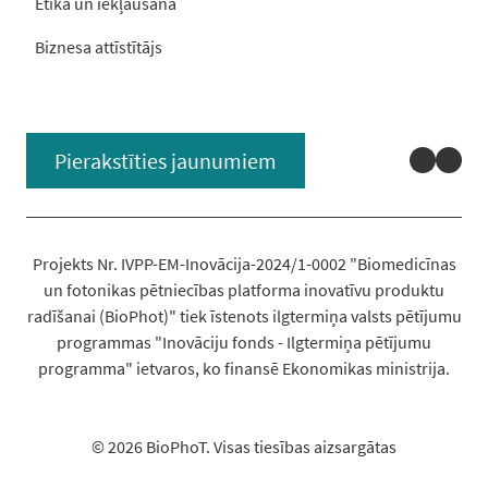
Ētika un iekļaušana
Biznesa attīstītājs
Linked
You
Pierakstīties jaunumiem
Projekts Nr. IVPP-EM-Inovācija-2024/1-0002 "Biomedicīnas
un fotonikas pētniecības platforma inovatīvu produktu
radīšanai (BioPhot)" tiek īstenots ilgtermiņa valsts pētījumu
programmas "Inovāciju fonds - Ilgtermiņa pētījumu
programma" ietvaros, ko finansē Ekonomikas ministrija.
© 2026 BioPhoT. Visas tiesības aizsargātas