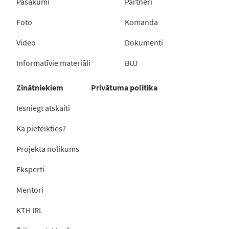
Pasākumi
Partneri
Foto
Komanda
Video
Dokumenti
Informatīvie materiāli
BUJ
Zinātniekiem
Privātuma politika
Iesniegt atskaiti
Kā pieteikties?
Projekta nolikums
Eksperti
Mentori
KTH IRL