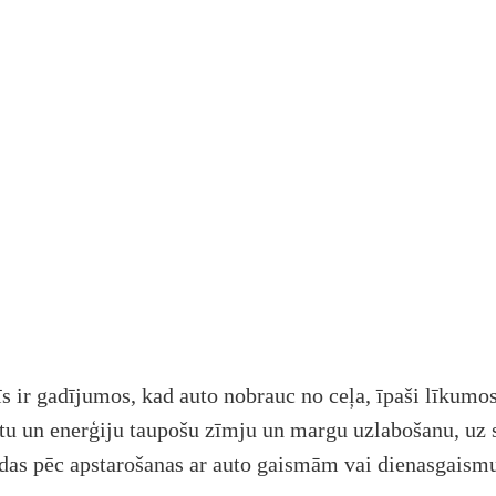
ir gadījumos, kad auto nobrauc no ceļa, īpaši līkumos,
tu un enerģiju taupošu zīmju un margu uzlabošanu, uz su
undas pēc apstarošanas ar auto gaismām vai dienasgaism