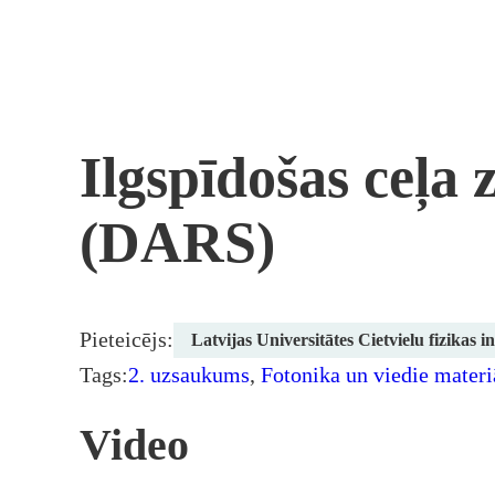
Pāriet
uz
saturu
Ilgspīdošas ceļa 
(DARS)
Pieteicējs:
Latvijas Universitātes Cietvielu fizikas in
Tags:
2. uzsaukums
,
Fotonika un viedie materi
Video