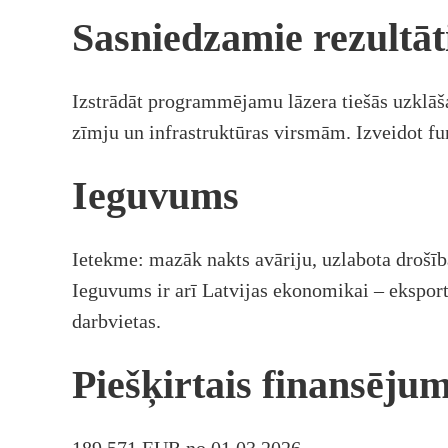
Sasniedzamie rezultāt
Izstrādāt programmējamu lāzera tiešās uzklāša
zīmju un infrastruktūras virsmām. Izveidot fu
Ieguvums
Ietekme: mazāk nakts avāriju, uzlabota drošī
Ieguvums ir arī Latvijas ekonomikai – eksport
darbvietas.
Piešķirtais finansēju