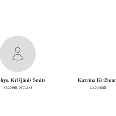
phys. Krišjānis Šmits
Katrīna Križma
Vadošais pētnieks
Laborante