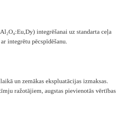
rAl₂O₄:Eu,Dy) integrēšanai uz standarta ceļa
ar integrētu pēcspīdēšanu.
 laikā un zemākas ekspluatācijas izmaksas.
īmju ražotājiem, augstas pievienotās vērtības