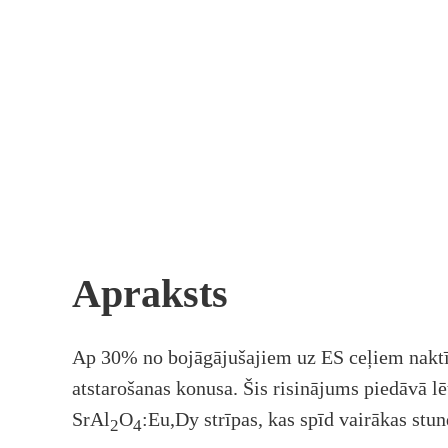
Apraksts
Ap 30% no bojāgājušajiem uz ES ceļiem naktīs 
atstarošanas konusa. Šis risinājums piedāvā lē
SrAl
O
:Eu,Dy strīpas, kas spīd vairākas st
2
4