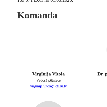
189 571 EUR no 01.03.2026.
Komanda
Virgīnija Vītola
Dr. 
Vadošā pētniece
virginija.vitola@cfi.lu.lv