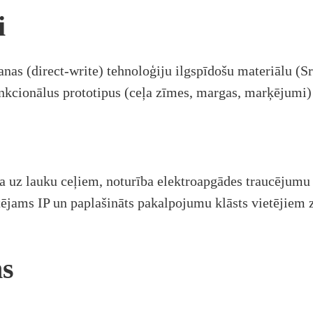
i
nas (direct-write) tehnoloģiju ilgspīdošu materiālu (S
nkcionālus prototipus (ceļa zīmes, margas, marķējumi) 
ba uz lauku ceļiem, noturība elektroapgādes traucējumu
ējams IP un paplašināts pakalpojumu klāsts vietējiem z
ms