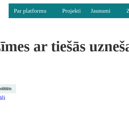
Par platformu
Projekti
Jaunumi
zīmes ar tiešās uzne
stitūts
āli