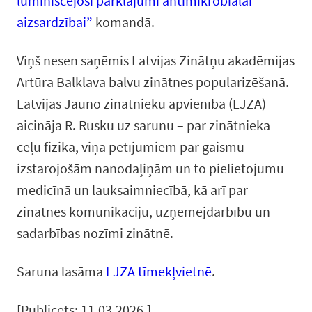
luminiscējoši pārklājumi antimikrobiālai
aizsardzībai”
komandā.
Viņš nesen saņēmis Latvijas Zinātņu akadēmijas
Artūra Balklava balvu zinātnes popularizēšanā.
Latvijas Jauno zinātnieku apvienība (LJZA)
aicināja R. Rusku uz sarunu – par zinātnieka
ceļu fizikā, viņa pētījumiem par gaismu
izstarojošām nanodaļiņām un to pielietojumu
medicīnā un lauksaimniecībā, kā arī par
zinātnes komunikāciju, uzņēmējdarbību un
sadarbības nozīmi zinātnē.
Saruna lasāma
LJZA tīmekļvietnē
.
[Publicēts: 11.03.2026.]