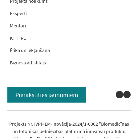
Projekta nolikums
Eksperti
Mentori
KTH IRL
Ētika un iekļaušana
Biznesa attīstītājs
Linked
You
Pierakstīties jaunumiem
Projekts Nr. IVPP-EM-Inovācija-2024/1-0002 "Biomedicīnas
un fotonikas pētniecības platforma inovatīvu produktu