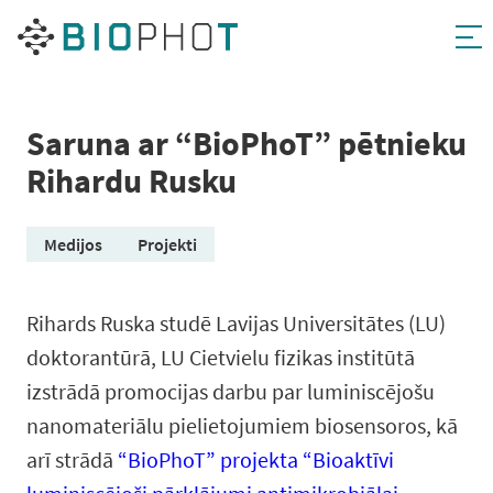
Pāriet
uz
saturu
Saruna ar “BioPhoT” pētnieku
Rihardu Rusku
Medijos
Projekti
Rihards Ruska studē Lavijas Universitātes (LU)
doktorantūrā, LU Cietvielu fizikas institūtā
izstrādā promocijas darbu par luminiscējošu
nanomateriālu pielietojumiem biosensoros, kā
arī strādā
“BioPhoT” projekta “Bioaktīvi