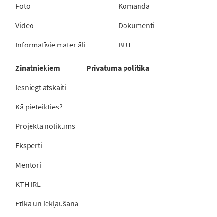
Foto
Komanda
Video
Dokumenti
Informatīvie materiāli
BUJ
Zinātniekiem
Privātuma politika
Iesniegt atskaiti
Kā pieteikties?
Projekta nolikums
Eksperti
Mentori
KTH IRL
Ētika un iekļaušana