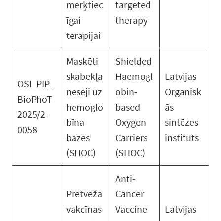
mērķtiec
targeted
īgai
therapy
terapijai
Maskēti
Shielded
skābekļa
Haemogl
Latvijas
OSI_PIP_
nesēji uz
obin-
Organisk
BioPhoT-
hemoglo
based
ās
2025/2-
bīna
Oxygen
sintēzes
0058
bāzes
Carriers
institūts
(SHOC)
(SHOC)
Anti-
Pretvēža
Cancer
vakcīnas
Vaccine
Latvijas