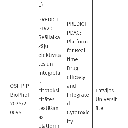
L)
PREDICT-
PREDICT-
PDAC:
PDAC:
Reāllaika
Platform
zāļu
for Real-
efektivitā
time
tes un
Drug
integrēta
efficacy
s
OSI_PIP_
and
citotoksi
Latvijas
BioPhoT-
Integrate
citātes
Universit
2025/2-
d
testēšan
āte
0095
Cytotoxic
as
ity
platform