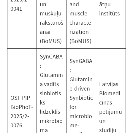
un
and
ātņu
0041
muskuļu
muscle
institūts
raksturoš
characte
anai
rization
(BoMUS)
(BoMUS)
SynGABA
SynGABA
:
:
Glutamīn
Glutamin
a vadīts
Latvijas
e-driven
sinbiotis
Biomedi
OSI_PIP_
Synbiotic
ks
cīnas
BioPhoT-
for
līdzeklis
pētījumu
2025/2-
microbio
mikrobio
un
0076
me-
ma
studiju