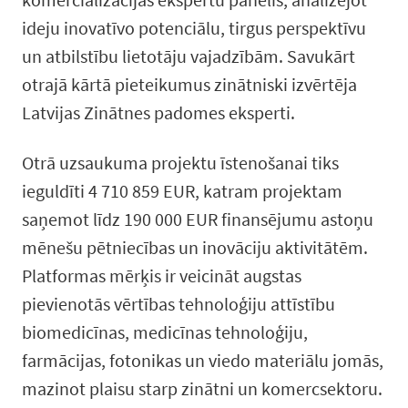
ideju inovatīvo potenciālu, tirgus perspektīvu
un atbilstību lietotāju vajadzībām. Savukārt
otrajā kārtā pieteikumus zinātniski izvērtēja
Latvijas Zinātnes padomes eksperti.
Otrā uzsaukuma projektu īstenošanai tiks
ieguldīti 4 710 859 EUR, katram projektam
saņemot līdz 190 000 EUR finansējumu astoņu
mēnešu pētniecības un inovāciju aktivitātēm.
Platformas mērķis ir veicināt augstas
pievienotās vērtības tehnoloģiju attīstību
biomedicīnas, medicīnas tehnoloģiju,
farmācijas, fotonikas un viedo materiālu jomās,
mazinot plaisu starp zinātni un komercsektoru.