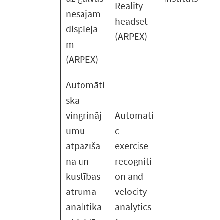
Reality
nēsājam
headset
displeja
(ARPEX)
m
(ARPEX)
Automāti
ska
vingrināj
Automati
umu
c
atpazīša
exercise
na un
recogniti
kustības
on and
ātruma
velocity
analītika
analytics