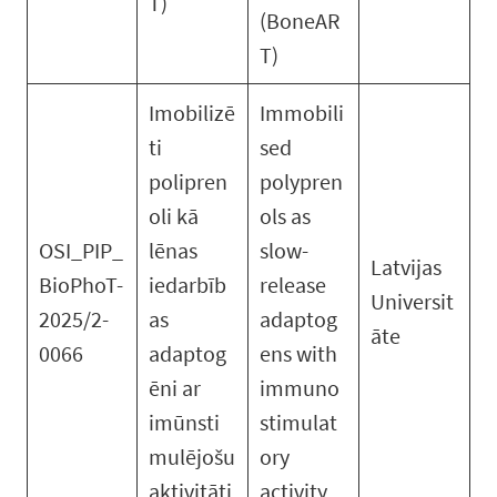
T)
(BoneAR
T)
Imobilizē
Immobili
ti
sed
polipren
polypren
oli kā
ols as
OSI_PIP_
lēnas
slow-
Latvijas
BioPhoT-
iedarbīb
release
Universit
2025/2-
as
adaptog
āte
0066
adaptog
ens with
ēni ar
immuno
imūnsti
stimulat
mulējošu
ory
aktivitāti
activity