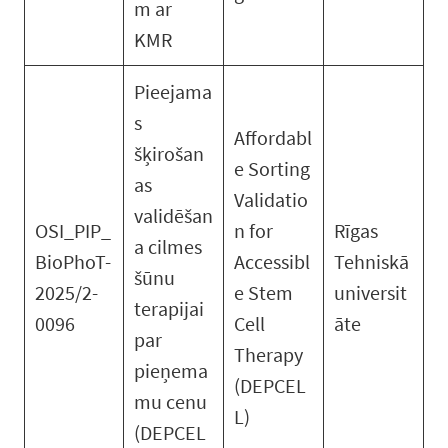
m ar
KMR
Pieejama
s
Affordabl
šķirošan
e Sorting
as
Validatio
validēšan
OSI_PIP_
n for
Rīgas
a cilmes
BioPhoT-
Accessibl
Tehniskā
šūnu
2025/2-
e Stem
universit
terapijai
0096
Cell
āte
par
Therapy
pieņema
(DEPCEL
mu cenu
L)
(DEPCEL