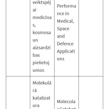
veiktspēj
Performa
ai
nce in
medicīna
Medical,
s,
Space
kosmosa
and
un
Defence
aizsardzī
Applicati
bas
ons
pielietoj
umos
Molekulā
rā
katalizat
Molecula
ora
r Catalyst