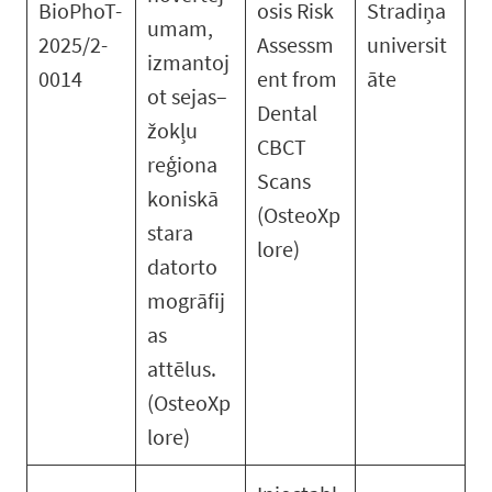
BioPhoT-
osis Risk
Stradiņa
umam,
2025/2-
Assessm
universit
izmantoj
0014
ent from
āte
ot sejas–
Dental
žokļu
CBCT
reģiona
Scans
koniskā
(OsteoXp
stara
lore)
datorto
mogrāfij
as
attēlus.
(OsteoXp
lore)