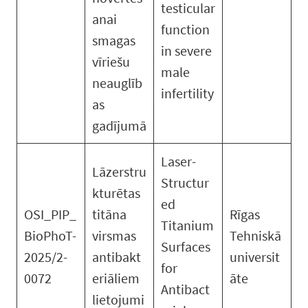
testicular
anai
function
smagas
in severe
vīriešu
male
neauglīb
infertility
as
gadījumā
Laser-
Lāzerstru
Structur
kturētas
ed
OSI_PIP_
titāna
Rīgas
Titanium
BioPhoT-
virsmas
Tehniskā
Surfaces
2025/2-
antibakt
universit
for
0072
eriāliem
āte
Antibact
lietojumi