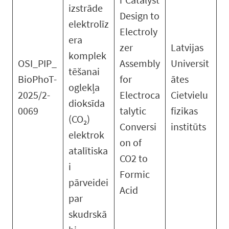
izstrāde
Design to
elektrolīz
Electroly
era
zer
Latvijas
komplek
OSI_PIP_
Assembly
Universit
tēšanai
BioPhoT-
for
ātes
oglekļa
2025/2-
Electroca
Cietvielu
dioksīda
0069
talytic
fizikas
(CO₂)
Conversi
institūts
elektrok
on of
atalītiska
CO2 to
i
Formic
pārveidei
Acid
par
skudrskā