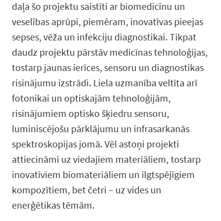
daļa šo projektu saistīti ar biomedicīnu un
veselības aprūpi, piemēram, inovatīvas pieejas
sepses, vēža un infekciju diagnostikai. Tikpat
daudz projektu pārstāv medicīnas tehnoloģijas,
tostarp jaunas ierīces, sensoru un diagnostikas
risinājumu izstrādi. Liela uzmanība veltīta arī
fotonikai un optiskajām tehnoloģijām,
risinājumiem optisko šķiedru sensoru,
luminiscējošu pārklājumu un infrasarkanās
spektroskopijas jomā. Vēl astoņi projekti
attiecināmi uz viedajiem materiāliem, tostarp
inovatīviem biomateriāliem un ilgtspējīgiem
kompozītiem, bet četri – uz vides un
enerģētikas tēmām.