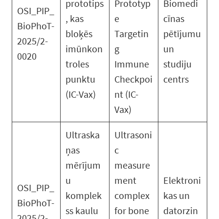
prototips
Prototyp
Biomedi
OSI_PIP_
, kas
e
cīnas
BioPhoT-
bloķēs
Targetin
pētījumu
2025/2-
imūnkon
g
un
0020
troles
Immune
studiju
punktu
Checkpoi
centrs
(IC-Vax)
nt (IC-
Vax)
Ultraska
Ultrasoni
ņas
c
mērījum
measure
u
ment
Elektroni
OSI_PIP_
komplek
complex
kas un
BioPhoT-
ss kaulu
for bone
datorzin
2025/2-