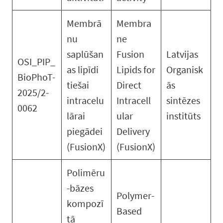
Membrā
Membra
nu
ne
saplūšan
Fusion
Latvijas
OSI_PIP_
as lipīdi
Lipids for
Organisk
BioPhoT-
tiešai
Direct
ās
2025/2-
intracelu
Intracell
sintēzes
0062
lārai
ular
institūts
piegādei
Delivery
(FusionX)
(FusionX)
Polimēru
-bāzes
Polymer-
kompozī
Based
tā