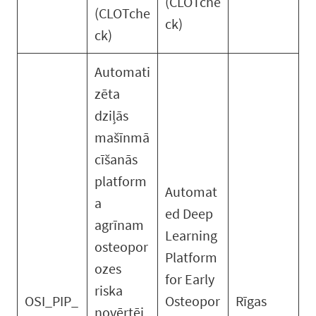
(CLOTche
(CLOTche
ck)
ck)
Automati
zēta
dziļās
mašīnmā
cīšanās
platform
Automat
a
ed Deep
agrīnam
Learning
osteopor
Platform
ozes
for Early
riska
OSI_PIP_
Osteopor
Rīgas
novērtēj