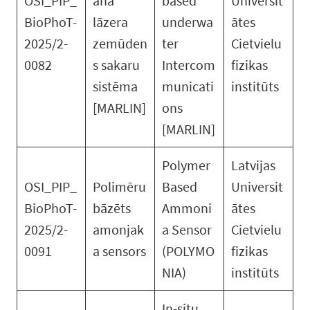
OSI_PIP_
anā
based
Universit
BioPhoT-
lāzera
underwa
ātes
2025/2-
zemūden
ter
Cietvielu
0082
s sakaru
Intercom
fizikas
sistēma
municati
institūts
[MARLIN]
ons
[MARLIN]
Polymer
Latvijas
OSI_PIP_
Polimēru
Based
Universit
BioPhoT-
bāzēts
Ammoni
ātes
2025/2-
amonjak
a Sensor
Cietvielu
0091
a sensors
(POLYMO
fizikas
NIA)
institūts
In-situ