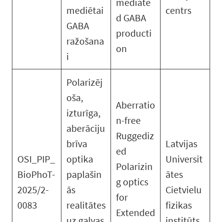
mediate
mediētai
centrs
d GABA
GABA
producti
ražošana
on
i
Polarizēj
oša,
Aberratio
izturīga,
n-free
aberāciju
Ruggediz
brīva
Latvijas
ed
OSI_PIP_
optika
Universit
Polarizin
BioPhoT-
paplašin
ātes
g optics
2025/2-
ās
Cietvielu
for
0083
realitātes
fizikas
Extended
uz galvas
institūts