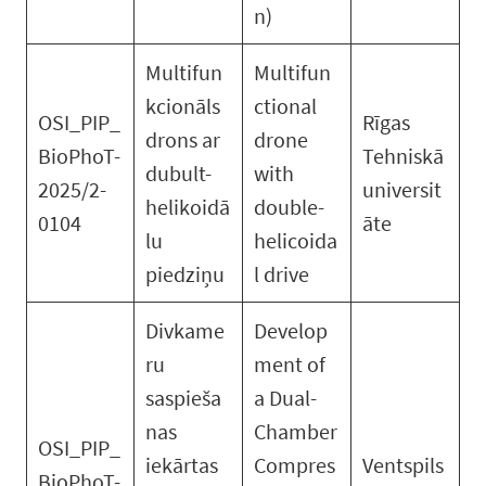
n)
Multifun
Multifun
kcionāls
ctional
OSI_PIP_
Rīgas
drons ar
drone
BioPhoT-
Tehniskā
dubult-
with
2025/2-
universit
helikoidā
double-
0104
āte
lu
helicoida
piedziņu
l drive
Divkame
Develop
ru
ment of
saspieša
a Dual-
nas
Chamber
OSI_PIP_
iekārtas
Compres
Ventspils
BioPhoT-