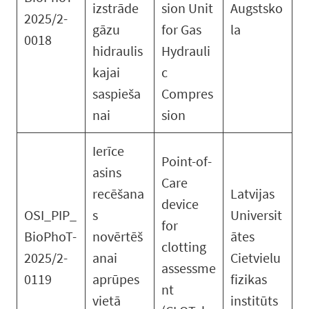
izstrāde
sion Unit
Augstsko
2025/2-
gāzu
for Gas
la
0018
hidraulis
Hydrauli
kajai
c
saspieša
Compres
nai
sion
Ierīce
Point-of-
asins
Care
recēšana
Latvijas
device
OSI_PIP_
s
Universit
for
BioPhoT-
novērtēš
ātes
clotting
2025/2-
anai
Cietvielu
assessme
0119
aprūpes
fizikas
nt
vietā
institūts