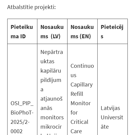
Atbalstītie projekti:
Pieteiku
Nosauku
Nosauku
Pieteicēj
ma ID
ms (LV)
ms (EN)
s
Nepārtra
uktas
Continuo
kapilāru
us
pildījum
Capillary
a
Refill
atjaunoš
OSI_PIP_
Monitor
anās
Latvijas
BioPhoT-
for
monitors
Universit
2025/2-
Critical
mikrocir
āte
0002
Care