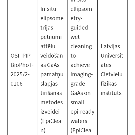
In-situ
ellipsom
elipsome
etry-
trijas
guided
pētījumi
wet
attēlu
cleaning
Latvijas
OSI_PIP_
veidošan
to
Universit
BioPhoT-
as GaAs
achieve
ātes
2025/2-
pamatņu
imaging-
Cietvielu
0106
slapjās
grade
fizikas
tīrīšanas
GaAs on
institūts
metodes
small
izveidei
epi-ready
(EpiClea
wafers
n)
(EpiClea