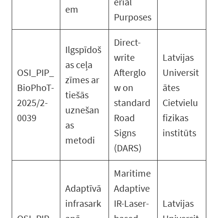
erial
em
Purposes
Direct-
Ilgspīdoš
write
Latvijas
as ceļa
OSI_PIP_
Afterglo
Universit
zīmes ar
BioPhoT-
w on
ātes
tiešās
2025/2-
standard
Cietvielu
uznešan
0039
Road
fizikas
as
Signs
institūts
metodi
(DARS)
Maritime
Adaptīvā
Adaptive
infrasark
IR-Laser-
Latvijas