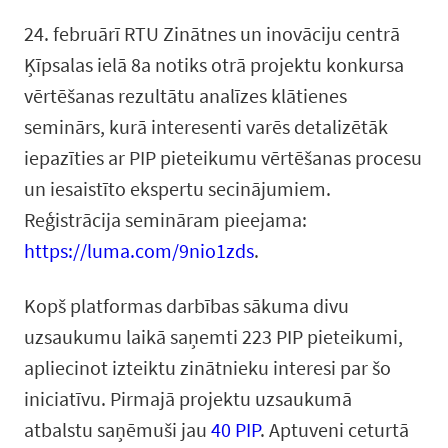
24. februārī RTU Zinātnes un inovāciju centrā
Ķīpsalas ielā 8a notiks otrā projektu konkursa
vērtēšanas rezultātu analīzes klātienes
seminārs, kurā interesenti varēs detalizētāk
iepazīties ar PIP pieteikumu vērtēšanas procesu
un iesaistīto ekspertu secinājumiem.
Reģistrācija semināram pieejama:
https://luma.com/9nio1zds
.
Kopš platformas darbības sākuma divu
uzsaukumu laikā saņemti 223 PIP pieteikumi,
apliecinot izteiktu zinātnieku interesi par šo
iniciatīvu. Pirmajā projektu uzsaukumā
atbalstu saņēmuši jau
40 PIP
. Aptuveni ceturtā