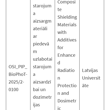
Composi
starojum
te
a
Shielding
aizsargm
Materials
ateriāli
with
ar
Additives
piedevā
for
m
Enhance
uzlabotai
d
OSI_PIP_
starojum
Radiatio
Latvijas
BioPhoT-
a
n
Universit
2025/2-
aizsardzī
Protectio
āte
0100
bai un
n and
dozimetr
Dosimetr
ijas
ic