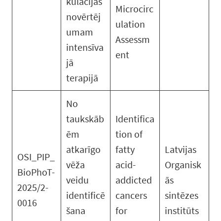
kulācijas
Microcirc
novērtēj
ulation
umam
Assessm
intensīva
ent
jā
terapijā
No
taukskāb
Identifica
ēm
tion of
atkarīgo
fatty
Latvijas
OSI_PIP_
vēža
acid-
Organisk
BioPhoT-
veidu
addicted
ās
2025/2-
identificē
cancers
sintēzes
0016
šana
for
institūts