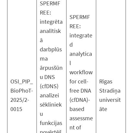
SPERMF
REE:
SPERMF
integrēta
REE:
analītisk
integrate
ā
d
darbplūs
analytica
ma
l
ārpusšūn
workflow
u DNS
OSI_PIP_
for cell-
Rīgas
(cfDNS)
BioPhoT-
free DNA
Stradiņa
analīzei
2025/2-
(cfDNA)-
universit
sēkliniek
0015
based
āte
u
assessme
funkcijas
nt of
novērtēš