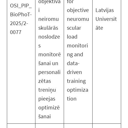
objektīva
for
OSI_PIP_
i
objective
Latvijas
BioPhoT-
neiromu
neuromu
Universit
2025/2-
skulārās
scular
āte
0077
noslodze
load
s
monitori
monitorē
ng and
šanai un
data-
personali
driven
zētas
training
treniņu
optimiza
pieejas
tion
optimizē
šanai