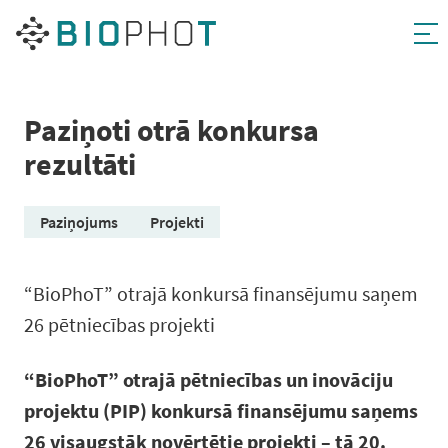
Pāriet
uz
saturu
Paziņoti otrā konkursa
rezultāti
Paziņojums
Projekti
“BioPhoT” otrajā konkursā finansējumu saņem
26 pētniecības projekti
“BioPhoT” otrajā pētniecības un inovāciju
projektu (PIP) konkursā finansējumu saņems
26 visaugstāk novērtētie projekti – tā 20.