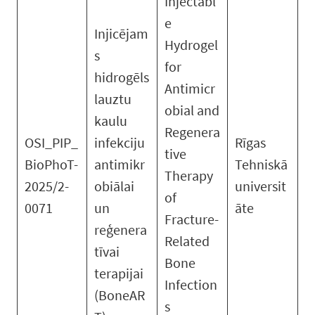
Injectabl
e
Injicējam
Hydrogel
s
for
hidrogēls
Antimicr
lauztu
obial and
kaulu
Regenera
OSI_PIP_
infekciju
Rīgas
tive
BioPhoT-
antimikr
Tehniskā
Therapy
2025/2-
obiālai
universit
of
0071
un
āte
Fracture-
reģenera
Related
tīvai
Bone
terapijai
Infection
(BoneAR
s