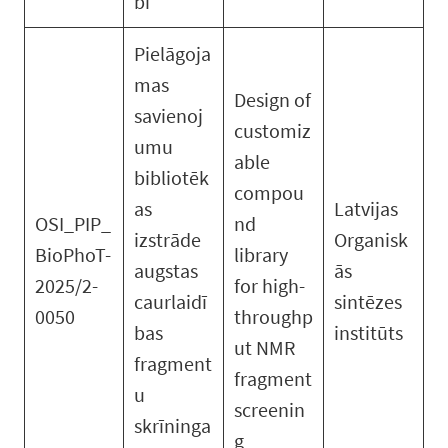
bi
Pielāgoja
mas
Design of
savienoj
customiz
umu
able
bibliotēk
compou
as
Latvijas
OSI_PIP_
nd
izstrāde
Organisk
BioPhoT-
library
augstas
ās
2025/2-
for high-
caurlaidī
sintēzes
0050
throughp
bas
institūts
ut NMR
fragment
fragment
u
screenin
skrīninga
g