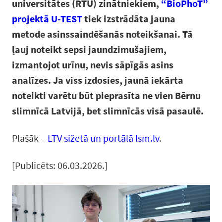
universitātes (RTU) zinātniekiem,
“BioPhoT”
projektā U-TEST
tiek izstrādāta jauna
metode asinssaindēšanās noteikšanai. Tā
ļauj noteikt sepsi jaundzimušajiem,
izmantojot urīnu, nevis sāpīgās asins
analīzes. Ja viss izdosies, jaunā iekārta
noteikti varētu būt pieprasīta ne vien Bērnu
slimnīcā Latvijā, bet slimnīcās visā pasaulē.
Plašāk –
LTV sižetā un portālā lsm.lv
.
[Publicēts: 06.03.2026.]