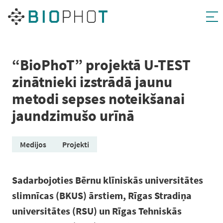
Pāriet
uz
saturu
“BioPhoT” projektā U-TEST
zinātnieki izstrādā jaunu
metodi sepses noteikšanai
jaundzimušo urīnā
Medijos
Projekti
Sadarbojoties Bērnu klīniskās universitātes
slimnīcas (BKUS) ārstiem, Rīgas Stradiņa
universitātes (RSU) un Rīgas Tehniskās