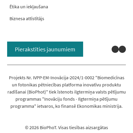
Ētika un iekļaušana
Biznesa attīstītājs
Linked
You
Pierakstīties jaunumiem
Projekts Nr. IVPP-EM-Inovācija-2024/1-0002 "Biomedicīnas
un fotonikas pētniecības platforma inovatīvu produktu
radīšanai (BioPhot)" tiek īstenots ilgtermiņa valsts pētījumu
programmas "Inovāciju fonds - Ilgtermiņa pētījumu
programma" ietvaros, ko finansē Ekonomikas ministrija.
© 2026 BioPhoT. Visas tiesības aizsargātas