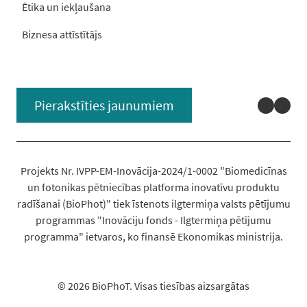
Ētika un iekļaušana
Biznesa attīstītājs
Linked
You
Pierakstīties jaunumiem
Projekts Nr. IVPP-EM-Inovācija-2024/1-0002 "Biomedicīnas
un fotonikas pētniecības platforma inovatīvu produktu
radīšanai (BioPhot)" tiek īstenots ilgtermiņa valsts pētījumu
programmas "Inovāciju fonds - Ilgtermiņa pētījumu
programma" ietvaros, ko finansē Ekonomikas ministrija.
© 2026 BioPhoT. Visas tiesības aizsargātas