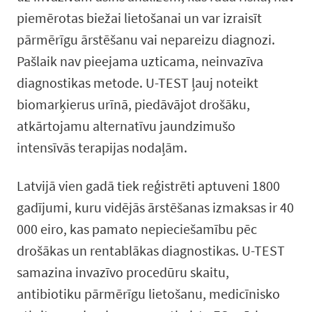
piemērotas biežai lietošanai un var izraisīt
pārmērīgu ārstēšanu vai nepareizu diagnozi.
Pašlaik nav pieejama uzticama, neinvazīva
diagnostikas metode. U-TEST ļauj noteikt
biomarķierus urīnā, piedāvājot drošāku,
atkārtojamu alternatīvu jaundzimušo
intensīvās terapijas nodaļām.
Latvijā vien gadā tiek reģistrēti aptuveni 1800
gadījumi, kuru vidējās ārstēšanas izmaksas ir 40
000 eiro, kas pamato nepieciešamību pēc
drošākas un rentablākas diagnostikas. U-TEST
samazina invazīvo procedūru skaitu,
antibiotiku pārmērīgu lietošanu, medicīnisko