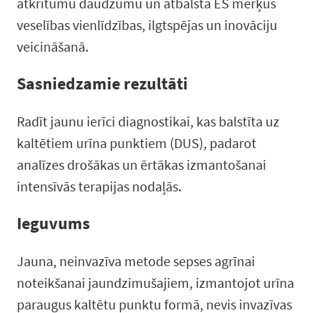
atkritumu daudzumu un atbalsta ES mērķus
veselības vienlīdzības, ilgtspējas un inovāciju
veicināšanā.
Sasniedzamie rezultāti
Radīt jaunu ierīci diagnostikai, kas balstīta uz
kaltētiem urīna punktiem (DUS), padarot
analīzes drošākas un ērtākas izmantošanai
intensīvās terapijas nodaļās.
Ieguvums
Jauna, neinvazīva metode sepses agrīnai
noteikšanai jaundzimušajiem, izmantojot urīna
paraugus kaltētu punktu formā, nevis invazīvas