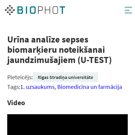
Pāriet
uz
saturu
Urīna analīze sepses
biomarķieru noteikšanai
jaundzimušajiem (U-TEST)
Pieteicējs:
Rīgas Stradiņa universitāte
Tags:
1. uzsaukums
,
Biomedicīna un farmācija
Video