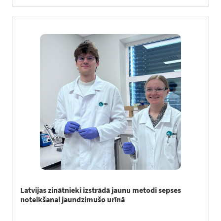
Latvijas zinātnieki izstrādā jaunu metodi sepses
noteikšanai jaundzimušo urīnā