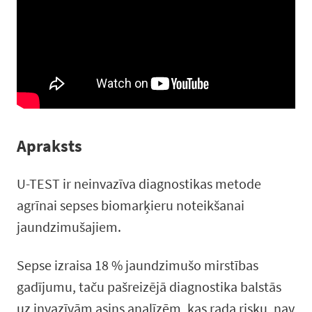
Apraksts
U-TEST ir neinvazīva diagnostikas metode
agrīnai sepses biomarķieru noteikšanai
jaundzimušajiem.
Sepse izraisa 18 % jaundzimušo mirstības
gadījumu, taču pašreizējā diagnostika balstās
uz invazīvām asins analīzēm, kas rada risku, nav