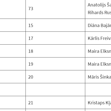
Anatolijs Š
73
Rihards Ru
15
Diāna Bajā
17
Kārlis Frei
18
Maira Elks
19
Maira Elks
20
Māris Šink
21
Kristaps Kļ