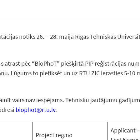
tācijas notiks 26. – 28. maijā Rīgas Tehniskās Universi
atrast pēc “BioPhoT” piešķirtā PIP reģistrācijas numu
anu. Lūgums to piefiksēt un uz RTU ZIC ierasties 5-10
nīt vairs nav iespējams. Tehnisku jautājumu gadījumā, 
adresi
biophot@rtu.lv
.
Applicant –
Project reg.no
Last Name