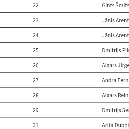
22
Gints Šmit
23
Jānis Ārent
24
Jānis Ārent
25
Dmitrijs Pi
26
Aigars Jir
27
Andra Fern
28
Aigars Rein
29
Dmitrijs Se
31
Arita Dubņ