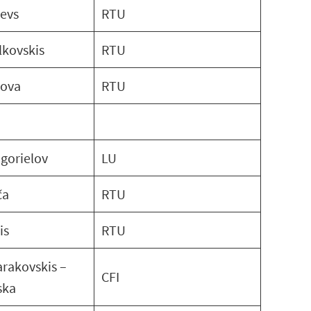
jevs
RTU
lkovskis
RTU
ova
RTU
gorielov
LU
ča
RTU
is
RTU
arakovskis –
CFI
ska