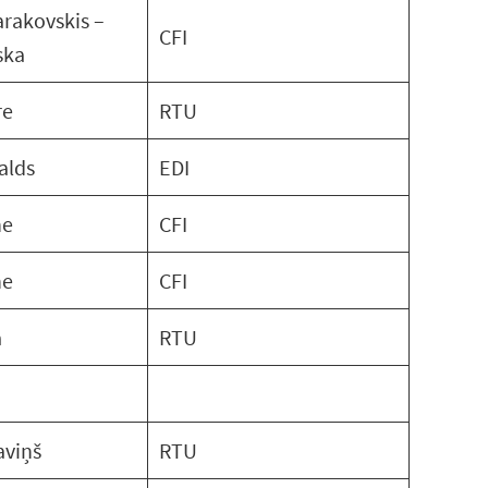
arakovskis –
CFI
ska
re
RTU
valds
EDI
ne
CFI
ne
CFI
a
RTU
aviņš
RTU