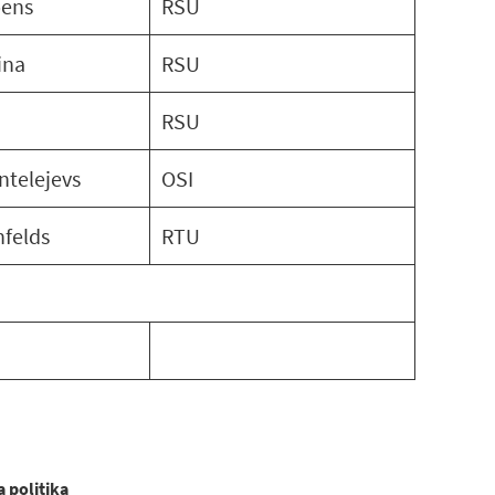
pens
RSU
ina
RSU
RSU
ntelejevs
OSI
nfelds
RTU
 politika