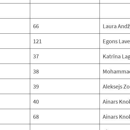
66
Laura And
121
Egons Lave
37
Katrīna La
38
Mohammad
39
Aleksejs Zo
40
Ainars Kno
68
Ainars Kno