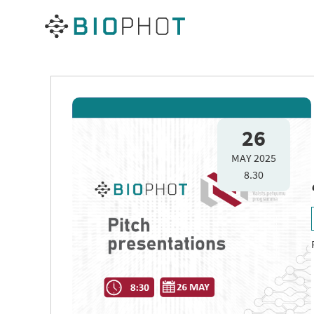
Pāriet
uz
saturu
26
MAY 2025
8.30