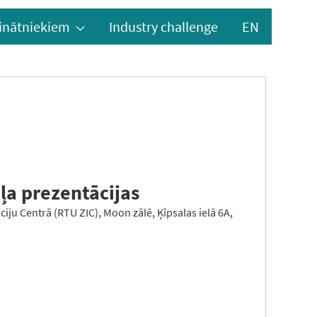
inātniekiem
Industry challenge
EN
ļa prezentācijas
iju Centrā (RTU ZIC), Moon zālē, Ķīpsalas ielā 6A,