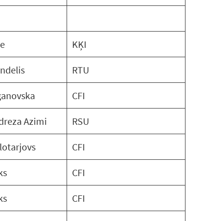
že
KĶI
ndelis
RTU
ganovska
CFI
reza Azimi
RSU
lotarjovs
CFI
ks
CFI
ks
CFI