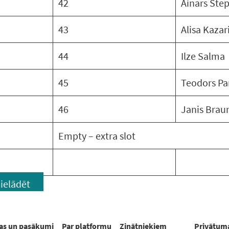
42
Ainars Ste
43
Alisa Kazar
44
Ilze Salma
45
Teodors Pa
46
Janis Brau
Empty – extra slot
ielādēt
as un pasākumi
Par platformu
Zinātniekiem
Privātuma