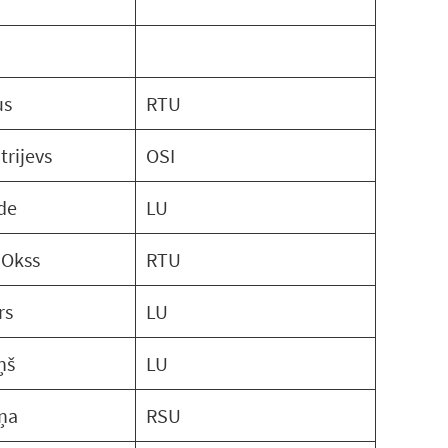
us
RTU
trijevs
OSI
de
LU
 Okss
RTU
rs
LU
ņš
LU
ņa
RSU