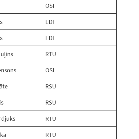
s
OSI
s
EDI
s
EDI
kuļins
RTU
gensons
OSI
āte
RSU
is
RSU
rdjuks
RTU
ika
RTU