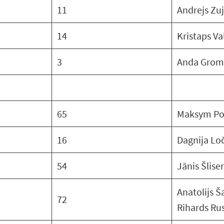
11
Andrejs Zu
14
Kristaps Va
3
Anda Grom
65
Maksym Po
16
Dagnija Lo
54
Jānis Šliser
Anatolijs Š
72
Rihards Ru