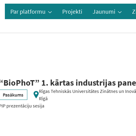
Par platformu
Projekti
Jaunumi
Z
“BioPhoT” 1. kārtas industrijas pane
Rīgas Tehniskās Universitātes Zinātnes un Inovāc
Pasākums
Rīgā
PIP prezentāciju sesija