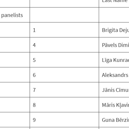
r panelists
1
Brigita Dej
4
Pāvels Dimi
5
Līga Kunra
6
Aleksandrs
7
Jānis Cīmu
8
Māris Kļavi
9
Guna Bērzi