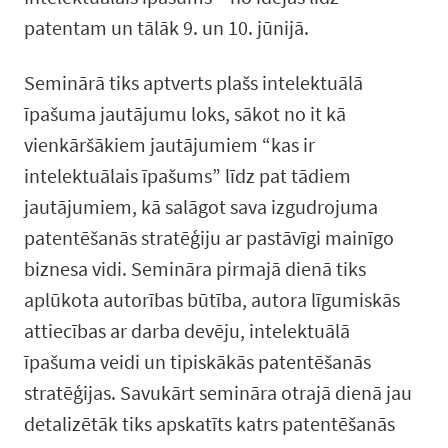
patentam un tālāk 9. un 10. jūnijā.
Seminārā tiks aptverts plašs intelektuālā
īpašuma jautājumu loks, sākot no it kā
vienkāršākiem jautājumiem “kas ir
intelektuālais īpašums” līdz pat tādiem
jautājumiem, kā salāgot sava izgudrojuma
patentēšanās stratēģiju ar pastāvīgi mainīgo
biznesa vidi. Semināra pirmajā dienā tiks
aplūkota autorības būtība, autora līgumiskās
attiecības ar darba devēju, intelektuālā
īpašuma veidi un tipiskākās patentēšanās
stratēģijas. Savukārt semināra otrajā dienā jau
detalizētāk tiks apskatīts katrs patentēšanās