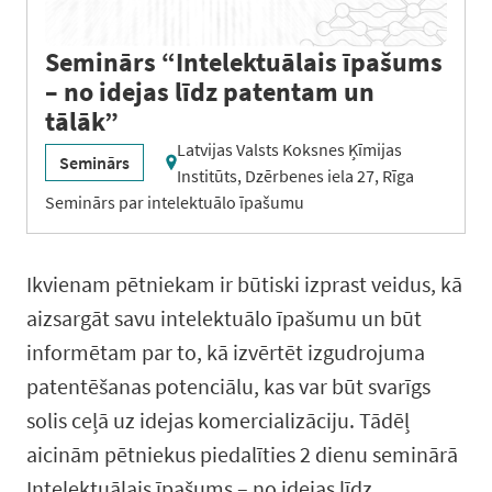
Seminārs “Intelektuālais īpašums
– no idejas līdz patentam un
tālāk”
Latvijas Valsts Koksnes Ķīmijas
Seminārs
Institūts, Dzērbenes iela 27, Rīga
Seminārs par intelektuālo īpašumu
Ikvienam pētniekam ir būtiski izprast veidus, kā
aizsargāt savu intelektuālo īpašumu un būt
informētam par to, kā izvērtēt izgudrojuma
patentēšanas potenciālu, kas var būt svarīgs
solis ceļā uz idejas komercializāciju. Tādēļ
aicinām pētniekus piedalīties 2 dienu seminārā
Intelektuālais īpašums – no idejas līdz