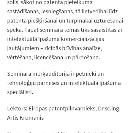
solis, sākot no patenta pieteikuma
sastādīšanas, iesniegšanas, tā lietvedībai līdz
patenta piešķiršanai un turpmākai uzturēšanai
spēkā. Tāpat semināra tēmas tiks sasaistītas ar
intelektuālā īpašuma komercializācijas
jautājumiem – rīcībās brīvības analīze,
vērtēšana, licencēšana un pārdošana.
Semināra mērķauditorija ir pētnieki un
tehnoloģiju pārneses un intelektuālā īpašuma
speciālisti.
Lektors: Eiropas patentpilnvarnieks, Dr.sc.ing.
Artis Kromanis