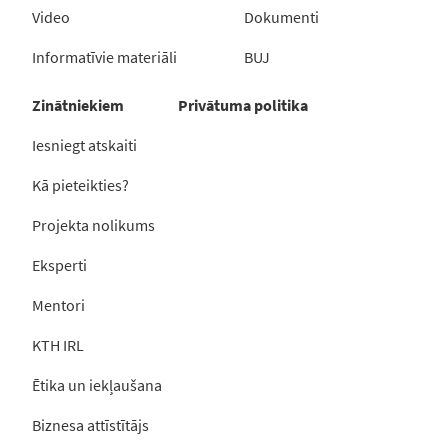
Video
Dokumenti
Informatīvie materiāli
BUJ
Zinātniekiem
Privātuma politika
Iesniegt atskaiti
Kā pieteikties?
Projekta nolikums
Eksperti
Mentori
KTH IRL
Ētika un iekļaušana
Biznesa attīstītājs