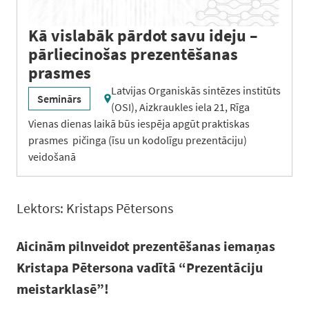
Kā vislabāk pārdot savu ideju –
pārliecinošas prezentēšanas
prasmes
Latvijas Organiskās sintēzes institūts
Seminārs
(OSI), Aizkraukles iela 21, Rīga
Vienas dienas laikā būs iespēja apgūt praktiskas
prasmes pičinga (īsu un kodolīgu prezentāciju)
veidošanā
Lektors: Kristaps Pētersons
Aicinām pilnveidot prezentēšanas iemaņas
Kristapa Pētersona vadītā “Prezentāciju
meistarklasē”!