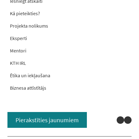
Iesniegt atskaiti
Kā pieteikties?
Projekta nolikums
Eksperti
Mentori
KTH IRL
Ētika un iekļaušana
Biznesa attīstītājs
Linked
You
Pierakstīties jaunumiem