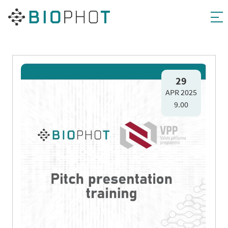
Pāriet
uz
29
APR 2025
saturu
9.00