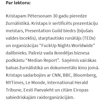
Par lektoru:
Kristapam Pētersonam 30 gadu pieredze
žurnālistikā. Kristaps ir sertificēts prezentāciju
meistars, Presentation Guild biedrs (bijušais
valdes loceklis), starptautisks runātājs (TEDx)
un organizācijas “FuckUp Nights Worldwide”
dalībnieks. Pašreiz vada iknedēļas biznesa
podkāstu “Median Report”. Saņēmis vairākas
balvas žurnālistikā un dokumentālo kino jomā.
Kristaps sadarbojies ar CNN, BBC, Bloomberg,
NYTimes, Le Monde, International Herald
Tribune, Eesti Paevaleht un citām Eiropas
sabiedriskajām raidorganizācijām.