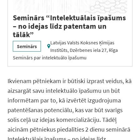
Seminārs “Intelektuālais īpašums
– no idejas līdz patentam un
tālāk”
Latvijas Valsts Koksnes Ķīmijas
Seminārs
Institūts, Dzērbenes iela 27, Rīga
Seminārs par intelektuālo īpašumu
Ikvienam pētniekam ir būtiski izprast veidus, kā
aizsargāt savu intelektuālo īpašumu un būt
informētam par to, kā izvērtēt izgudrojuma
patentēšanas potenciālu, kas var būt svarīgs
solis ceļā uz idejas komercializāciju. Tādēļ
aicinām pētniekus piedalīties 2 dienu seminārā
Intelektuālais īpašums – no idejas līdz