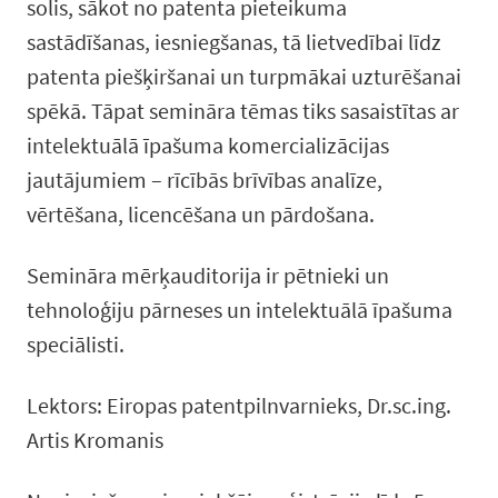
solis, sākot no patenta pieteikuma
sastādīšanas, iesniegšanas, tā lietvedībai līdz
patenta piešķiršanai un turpmākai uzturēšanai
spēkā. Tāpat semināra tēmas tiks sasaistītas ar
intelektuālā īpašuma komercializācijas
jautājumiem – rīcībās brīvības analīze,
vērtēšana, licencēšana un pārdošana.
Semināra mērķauditorija ir pētnieki un
tehnoloģiju pārneses un intelektuālā īpašuma
speciālisti.
Lektors: Eiropas patentpilnvarnieks, Dr.sc.ing.
Artis Kromanis