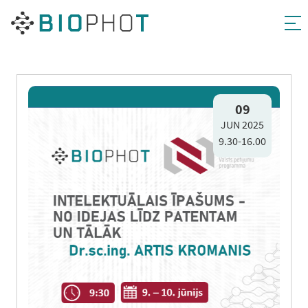
Pāriet
uz
09
JUN 2025
saturu
9.30-16.00