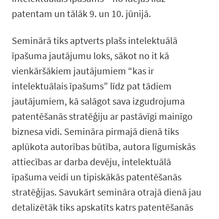
patentam un tālāk 9. un 10. jūnijā.
Seminārā tiks aptverts plašs intelektuālā
īpašuma jautājumu loks, sākot no it kā
vienkāršākiem jautājumiem “kas ir
intelektuālais īpašums” līdz pat tādiem
jautājumiem, kā salāgot sava izgudrojuma
patentēšanās stratēģiju ar pastāvīgi mainīgo
biznesa vidi. Semināra pirmajā dienā tiks
aplūkota autorības būtība, autora līgumiskās
attiecības ar darba devēju, intelektuālā
īpašuma veidi un tipiskākās patentēšanās
stratēģijas. Savukārt semināra otrajā dienā jau
detalizētāk tiks apskatīts katrs patentēšanās