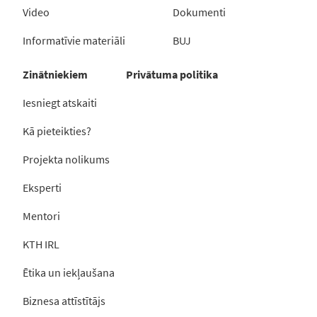
Video
Dokumenti
Informatīvie materiāli
BUJ
Zinātniekiem
Privātuma politika
Iesniegt atskaiti
Kā pieteikties?
Projekta nolikums
Eksperti
Mentori
KTH IRL
Ētika un iekļaušana
Biznesa attīstītājs