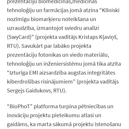
prezentāciju biomedicīnas,medicīnas
tehnoloģiju un farmācijas jomā atzina “Klīniski
nozīmīgu biomarķieru noteikšana un
uzraudzība, izmantojot sviedru analīzi
(SwyCard)” (projekta vadītājs Kristaps Kļaviņš,
RTU). Savukārt par labāko projekta
prezentāciju fotonikas un viedo materiālu,
tehnoloģiju un inženiersistēmu jomā tika atzīta
“Izturīga EMI aizsardzība augstas integritātes
kiberdrošības risinājumiem” (projekta vadītājs
Sergejs Gaidukovs, RTU).
“BioPhoT” platforma turpina pētniecības un
inovāciju projektu pieteikumu atlasi un
gaidāms, ka marta sākumā projektu īstenošanu