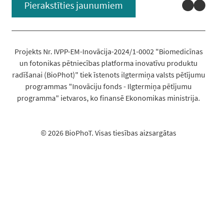
Linked
You
Pierakstīties jaunumiem
Projekts Nr. IVPP-EM-Inovācija-2024/1-0002 "Biomedicīnas
un fotonikas pētniecības platforma inovatīvu produktu
radīšanai (BioPhot)" tiek īstenots ilgtermiņa valsts pētījumu
programmas "Inovāciju fonds - Ilgtermiņa pētījumu
programma" ietvaros, ko finansē Ekonomikas ministrija.
© 2026 BioPhoT. Visas tiesības aizsargātas