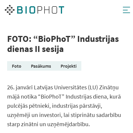
Pāriet
uz
saturu
FOTO: “BioPhoT” Industrijas
dienas II sesija
Foto
Pasākums
Projekti
26. janvārī Latvijas Universitātes (LU) Zinātņu
mājā notika “BioPhoT” Industrijas diena, kurā
pulcējās pētnieki, industrijas pārstāvji,
uzņēmēji un investori, lai stiprinātu sadarbību
starp zinātni un uzņēmējdarbību.