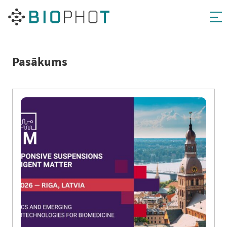
Pāriet
uz
saturu
Pasākums