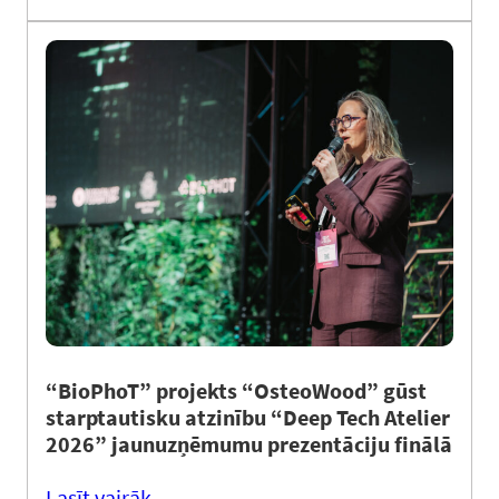
“BioPhoT” projekts “OsteoWood” gūst
starptautisku atzinību “Deep Tech Atelier
2026” jaunuzņēmumu prezentāciju finālā
Lasīt vairāk