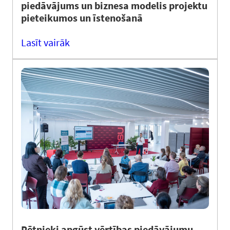
piedāvājums un biznesa modelis projektu
pieteikumos un īstenošanā
Lasīt vairāk
Pētnieki apgūst vērtības piedāvājumu