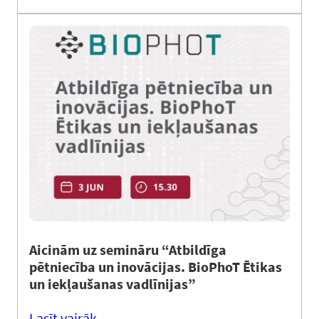
Aicinām uz semināru “Atbildīga
pētniecība un inovācijas. BioPhoT Ētikas
un iekļaušanas vadlīnijas”
Lasīt vairāk