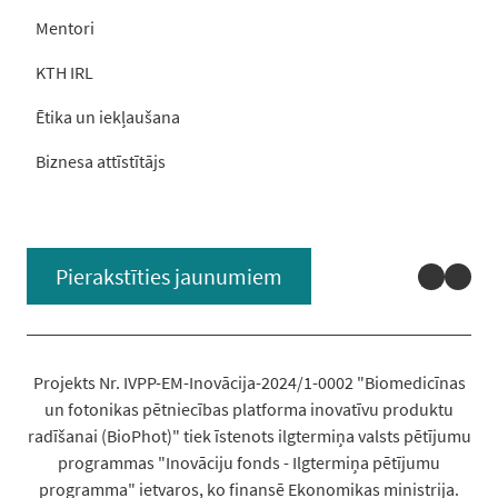
Mentori
KTH IRL
Ētika un iekļaušana
Biznesa attīstītājs
Linked
You
Pierakstīties jaunumiem
Projekts Nr. IVPP-EM-Inovācija-2024/1-0002 "Biomedicīnas
un fotonikas pētniecības platforma inovatīvu produktu
radīšanai (BioPhot)" tiek īstenots ilgtermiņa valsts pētījumu
programmas "Inovāciju fonds - Ilgtermiņa pētījumu
programma" ietvaros, ko finansē Ekonomikas ministrija.