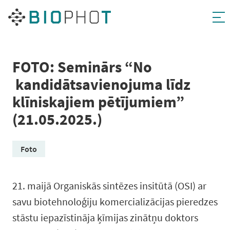
Pāriet
uz
saturu
FOTO: Seminārs “No
kandidātsavienojuma līdz
klīniskajiem pētījumiem”
(21.05.2025.)
Foto
21. maijā Organiskās sintēzes insitūtā (OSI) ar
savu biotehnoloģiju komercializācijas pieredzes
stāstu iepazīstināja ķīmijas zinātņu doktors