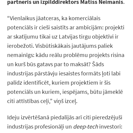
partneris un izpilddirektors Matīss Neimanis
.
“Vienlaikus jāatceras, ka komerciālais
potenciāls ir cieši saistīts ar ambīcijām: projekti
ar skatījumu tikai uz Latvijas tirgu objektīvi ir
ierobežoti. Visbūtiskākais jautājums paliek
nemainīgs: kādu reālu problēmu projekts risina
un kurš būs gatavs par to maksāt? Šāds
industrijas pārstāvju iesaistes formāts ļoti labi
palīdz identificēt, kuriem projektiem ir šis
potenciāls un kuriem, iespējams, būtu jāmeklē
citi attīstības ceļi,” viņš izceļ.
Ideju izvērtēšanā piedalījās arī citi pieredzējuši
industrijas profesionāļi un
deep-tech
investori: