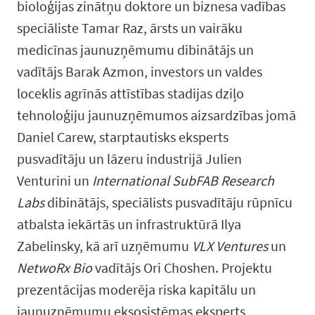
bioloģijas zinātņu doktore un biznesa vadības
speciāliste Tamar Raz, ārsts un vairāku
medicīnas jaunuzņēmumu dibinātājs un
vadītājs Barak Azmon, investors un valdes
loceklis agrīnās attīstības stadijas dziļo
tehnoloģiju jaunuzņēmumos aizsardzības jomā
Daniel Carew, starptautisks eksperts
pusvadītāju un lāzeru industrijā Julien
Venturini un
International SubFAB Research
Labs
dibinātājs, speciālists pusvadītāju rūpnīcu
atbalsta iekārtās un infrastruktūrā Ilya
Zabelinsky, kā arī uzņēmumu
VLX Ventures
un
NetwoRx Bio
vadītājs Ori Choshen. Projektu
prezentācijas moderēja riska kapitālu un
jaunuzņēmumu eksosistēmas eksperts,