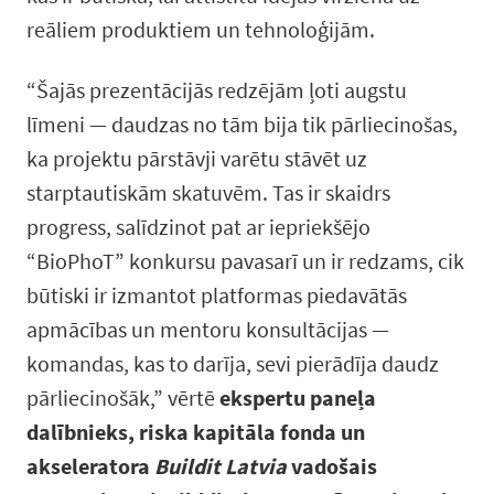
reāliem produktiem un tehnoloģijām.
“Šajās prezentācijās redzējām ļoti augstu
līmeni — daudzas no tām bija tik pārliecinošas,
ka projektu pārstāvji varētu stāvēt uz
starptautiskām skatuvēm. Tas ir skaidrs
progress, salīdzinot pat ar iepriekšējo
“BioPhoT” konkursu pavasarī un ir redzams, cik
būtiski ir izmantot platformas piedavātās
apmācības un mentoru konsultācijas —
komandas, kas to darīja, sevi pierādīja daudz
pārliecinošāk,” vērtē
ekspertu paneļa
dalībnieks, riska kapitāla fonda un
akseleratora
Buildit Latvia
vadošais