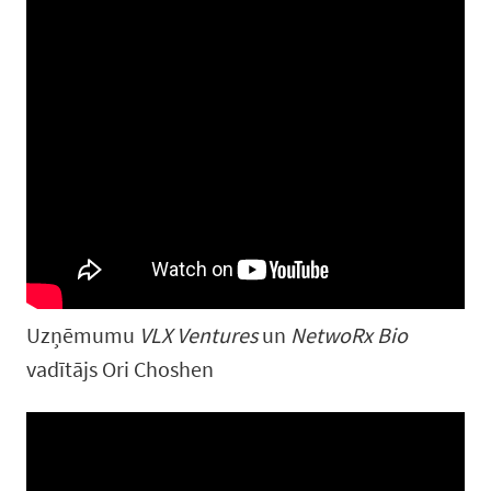
Uzņēmumu
VLX Ventures
un
NetwoRx Bio
vadītājs Ori Choshen