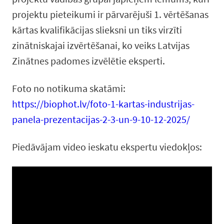
projektu pieteikumi ir pārvarējuši 1. vērtēšanas
kārtas kvalifikācijas slieksni un tiks virzīti
zinātniskajai izvērtēšanai, ko veiks Latvijas
Zinātnes padomes izvēlētie eksperti.
Foto no notikuma skatāmi:
https://biophot.lv/foto-1-kartas-industrijas-
panela-prezentacijas-2-3-un-9-10-12-2025/
Piedāvājam video ieskatu ekspertu viedokļos: