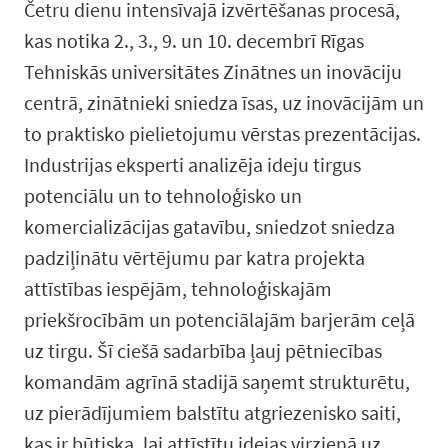
Četru dienu intensīvajā izvērtēšanas procesā,
kas notika 2., 3., 9. un 10. decembrī Rīgas
Tehniskās universitātes Zinātnes un inovāciju
centrā, zinātnieki sniedza īsas, uz inovācijām un
to praktisko pielietojumu vērstas prezentācijas.
Industrijas eksperti analizēja ideju tirgus
potenciālu un to tehnoloģisko un
komercializācijas gatavību, sniedzot sniedza
padziļinātu vērtējumu par katra projekta
attīstības iespējām, tehnoloģiskajām
priekšrocībām un potenciālajām barjerām ceļā
uz tirgu. Šī ciešā sadarbība ļauj pētniecības
komandām agrīnā stadijā saņemt strukturētu,
uz pierādījumiem balstītu atgriezenisko saiti,
kas ir būtiska, lai attīstītu idejas virzienā uz