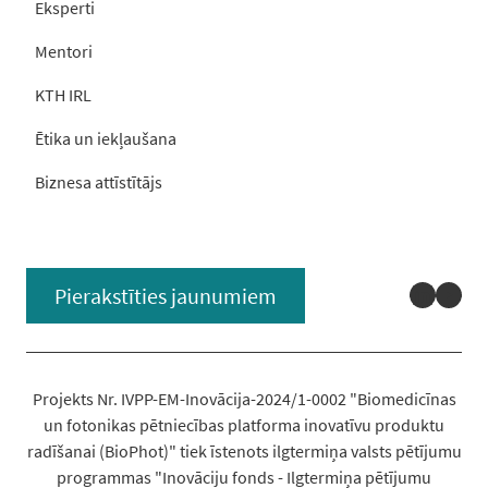
Eksperti
Mentori
KTH IRL
Ētika un iekļaušana
Biznesa attīstītājs
Linked
You
Pierakstīties jaunumiem
Projekts Nr. IVPP-EM-Inovācija-2024/1-0002 "Biomedicīnas
un fotonikas pētniecības platforma inovatīvu produktu
radīšanai (BioPhot)" tiek īstenots ilgtermiņa valsts pētījumu
programmas "Inovāciju fonds - Ilgtermiņa pētījumu