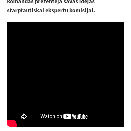
komandas prezentēja savas idejas
starptautiskai ekspertu komisijai.