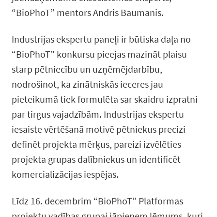
“BioPhoT” mentors Andris Baumanis.
Industrijas ekspertu paneļi ir būtiska daļa no
“BioPhoT” konkursu pieejas mazināt plaisu
starp pētniecību un uzņēmējdarbību,
nodrošinot, ka zinātniskās ieceres jau
pieteikumā tiek formulēta sar skaidru izpratni
par tirgus vajadzībām. Industrijas ekspertu
iesaiste vērtēšanā motivē pētniekus precizi
definēt projekta mērķus, pareizi izvēlēties
projekta grupas dalībniekus un identificēt
komercializācijas iespējas.
Līdz 16. decembrim “BioPhoT” Platformas
projektu vadības grupai jāpieņem lēmums, kuri