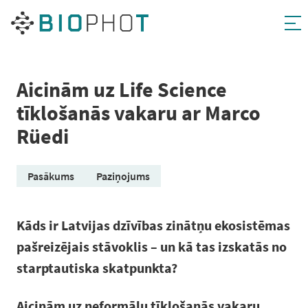
Pāriet
uz
saturu
Aicinām uz Life Science
tīklošanās vakaru ar Marco
Rüedi
Pasākums
Paziņojums
Kāds ir Latvijas dzīvības zinātņu ekosistēmas
pašreizējais stāvoklis – un kā tas izskatās no
starptautiska skatpunkta?
Aicinām uz neformālu tīklošanās vakaru