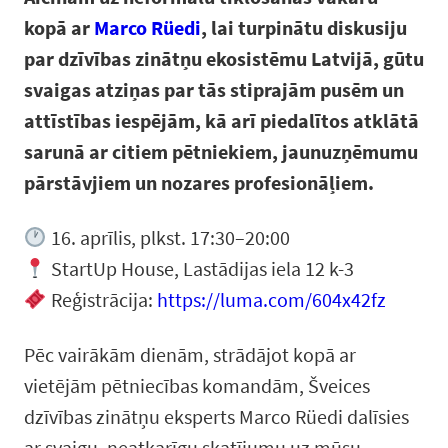
kopā ar
Marco Rüedi
, lai turpinātu diskusiju
par dzīvības zinātņu ekosistēmu Latvijā, gūtu
svaigas atziņas par tās stiprajām pusēm un
attīstības iespējām, kā arī piedalītos atklātā
sarunā ar citiem pētniekiem, jaunuzņēmumu
pārstāvjiem un nozares profesionāļiem.
16. aprīlis, plkst. 17:30–20:00
StartUp House, Lastādijas iela 12 k-3
Reģistrācija:
https://luma.com/604x42fz
Pēc vairākām dienām, strādājot kopā ar
vietējām pētniecības komandām, Šveices
dzīvības zinātņu eksperts Marco Rüedi dalīsies
ar svaigu, neatkarīgu skatījumu uz mūsu