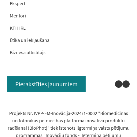
Eksperti
Mentori
KTH IRL
Ētika un iekļaušana
Biznesa attīstītājs
Linked
You
Pierakstīties jaunumiem
Projekts Nr. IVPP-EM-Inovācija-2024/1-0002 "Biomedicīnas
un fotonikas pētniecības platforma inovatīvu produktu
radīšanai (BioPhot)" tiek īstenots ilgtermiņa valsts pētījumu
programmas "Inovāciju fonds - Ilgtermiņa pētījumu