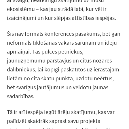
ekosistēmu – kas jau strādā labi, kur vēl ir
izaicinājumi un kur slēpjas attīstības iespējas.
Šis nav formāls konferences pasākums, bet gan
neformāls tīklošanās vakars sarunām un ideju
apmaiņai. Tas pulcēs pētniekus,
jaunuzņēmumu pārstāvjus un citus nozares
dalībniekus, lai kopīgi paskatītos uz ierastajām
lietām no cita skatu punkta, uzdotu neērtus,
bet svarīgus jautājumus un veidotu jaunas
sadarbības.
Tā ir arī iespēja iegūt ārēju skatījumu, kas var
palīdzēt skaidrāk saprast savu projekta