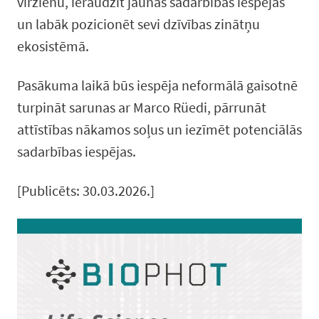
virzienu, ieraudzīt jaunas sadarbības iespējas
un labāk pozicionēt sevi dzīvības zinātņu
ekosistēmā.
Pasākuma laikā būs iespēja neformālā gaisotnē
turpināt sarunas ar Marco Rüedi, pārrunāt
attīstības nākamos soļus un iezīmēt potenciālās
sadarbības iespējas.
[Publicēts: 30.03.2026.]