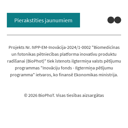
Linked
You
Pierakstīties jaunumiem
Projekts Nr. IVPP-EM-Inovācija-2024/1-0002 "Biomedicīnas
un fotonikas pētniecības platforma inovatīvu produktu
radīšanai (BioPhot)" tiek īstenots ilgtermiņa valsts pētījumu
programmas "Inovāciju fonds - Ilgtermiņa pētījumu
programma" ietvaros, ko finansē Ekonomikas ministrija.
© 2026 BioPhoT. Visas tiesības aizsargātas