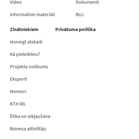
Video
Dokumenti
Informatīvie materiāli
BUJ
Zinātniekiem
Privātuma politika
Iesniegt atskaiti
Kā pieteikties?
Projekta nolikums
Eksperti
Mentori
KTH IRL
Ētika un iekļaušana
Biznesa attīstītājs