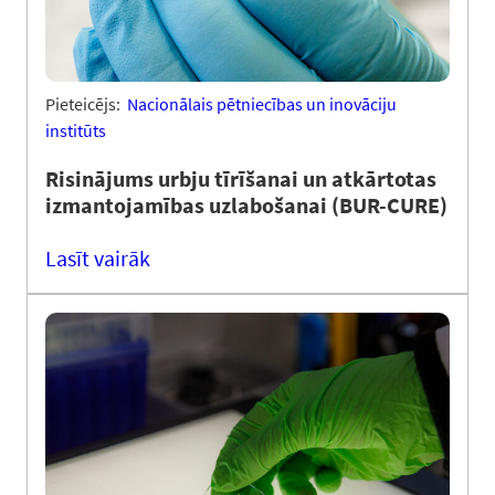
Pieteicējs:
Nacionālais pētniecības un inovāciju
institūts
Risinājums urbju tīrīšanai un atkārtotas
izmantojamības uzlabošanai (BUR-CURE)
Lasīt vairāk