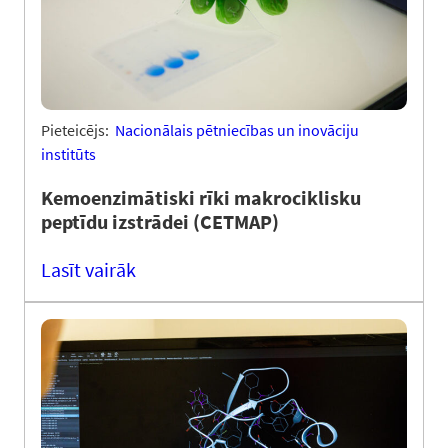
Pieteicējs:
Nacionālais pētniecības un inovāciju
institūts
Kemoenzimātiski rīki makrociklisku
peptīdu izstrādei (CETMAP)
Lasīt vairāk