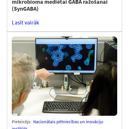
mikrobioma mediētai GABA ražošanai
(SynGABA)
Lasīt vairāk
Pieteicējs:
Nacionālais pētniecības un inovāciju
institūts