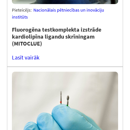
Pieteicējs:
Nacionālais pētniecības un inovāciju
institūts
Fluorogēna testkomplekta izstrāde
kardiolipīna ligandu skrīningam
(MITOCLUE)
Lasīt vairāk