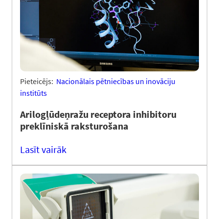
Pieteicējs:
Nacionālais pētniecības un inovāciju
institūts
Arilogļūdeņražu receptora inhibitoru
preklīniskā raksturošana
Lasīt vairāk