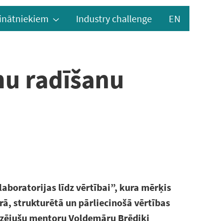
inātniekiem
Industry challenge
EN
mu radīšanu
laboratorijas līdz vērtībai”, kura mērķis
ā, strukturētā un pārliecinošā vērtības
dzējušu mentoru Voldemāru Brēdiķi