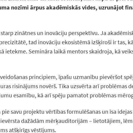
ījuma nozīmi ārpus akadēmiskās vides, uzrunājot fi
tarp zinātnes un inovāciju perspektīvu. Ja akadēmiska
recizitātē, tad inovāciju ekosistēmā izšķiroši ir tas, 
skā ietekme. Semināra laikā mentors skaidroja, kā veik
 veidošanas principiem, īpašu uzmanību pievēršot spēja
uras risinājums novērš. Tika uzsvērta arī problēmas 
ājumu esamību, kā arī spēju pamatot problēmas mēro
 pie savu projektu vērtības formulēšanas un īsa idejas 
a pievērsta dažādām mērķauditorijām – lietotājiem, 
ms atšķirīgs vēstījums.