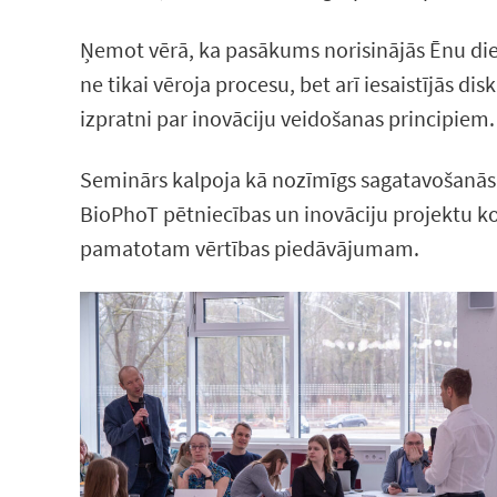
Ņemot vērā, ka pasākums norisinājās Ēnu dienā,
ne tikai vēroja procesu, bet arī iesaistījās d
izpratni par inovāciju veidošanas principiem.
Seminārs kalpoja kā nozīmīgs sagatavošanās 
BioPhoT pētniecības un inovāciju projektu ko
pamatotam vērtības piedāvājumam.