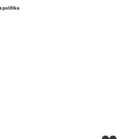
 politika
LinkedIn
YouTube