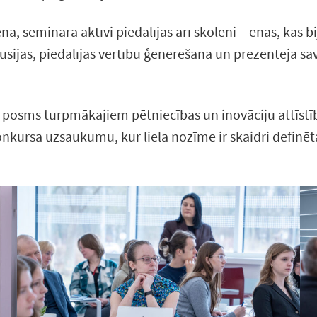
 seminārā aktīvi piedalījās arī skolēni – ēnas, kas bij
iskusijās, piedalījās vērtību ģenerēšanā un prezentēja s
posms turpmākajiem pētniecības un inovāciju attīstī
nkursa uzsaukumu, kur liela nozīme ir skaidri definē