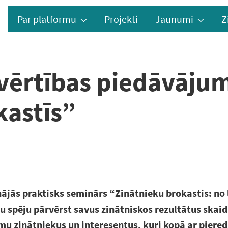
Par platformu
Projekti
Jaunumi
Z
 vērtības piedāvāju
kastīs”
inājās praktisks seminārs “Zinātnieku brokastis: no 
 spēju pārvērst savus zinātniskos rezultātus skaidr
u zinātniekus un interesentus, kuri kopā ar piere