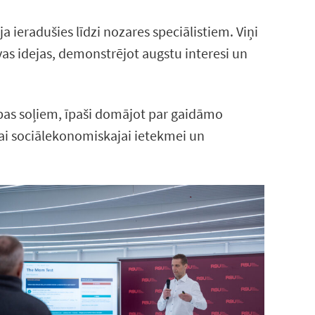
a ieradušies līdzi nozares speciālistiem. Viņi
avas idejas, demonstrējot augstu interesi un
bas soļiem, īpaši domājot par gaidāmo
tai sociālekonomiskajai ietekmei un