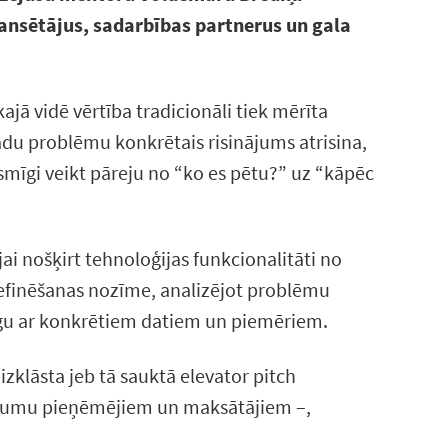
nansētājus, sadarbības partnerus un gala
jā vidē vērtība tradicionāli tiek mērīta
kādu problēmu konkrētais risinājums atrisina,
smīgi veikt pāreju no “ko es pētu?” uz “kāpēc
i nošķirt tehnoloģijas funkcionalitāti no
definēšanas nozīme, analizējot problēmu
gu ar konkrētiem datiem un piemēriem.
izklāsta jeb tā sauktā elevator pitch
lēmumu pieņēmējiem un maksātājiem –,