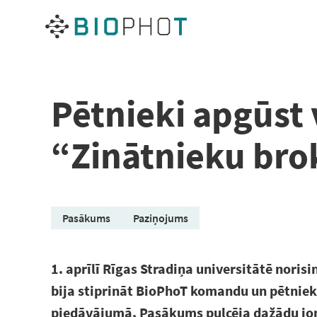
Pāriet
uz
saturu
Pētnieki apgūst
“Zinātnieku bro
Pasākums
Paziņojums
1. aprīlī Rīgas Stradiņa universitātē noris
bija stiprināt BioPhoT komandu un pētnieku
piedāvājumā. Pasākums pulcēja dažādu jom