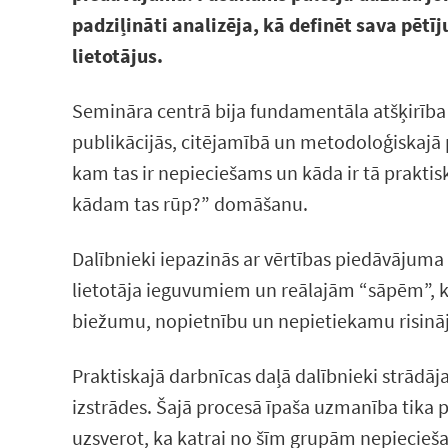
padziļināti analizēja, kā definēt sava pēt
lietotājus.
Semināra centrā bija fundamentāla atšķirība s
publikācijās, citējamībā un metodoloģiskajā p
kam tas ir nepieciešams un kāda ir tā prakti
kādam tas rūp?” domāšanu.
Dalībnieki iepazinās ar vērtības piedāvājuma
lietotāja ieguvumiem un reālajām “sāpēm”, k
biežumu, nopietnību un nepietiekamu risin
Praktiskajā darbnīcas daļā dalībnieki strādāja
izstrādes. Šajā procesā īpaša uzmanība tik
uzsverot, ka katrai no šīm grupām nepiecieša