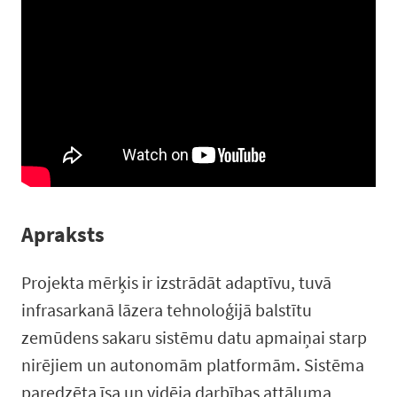
Apraksts
Projekta mērķis ir izstrādāt adaptīvu, tuvā
infrasarkanā lāzera tehnoloģijā balstītu
zemūdens sakaru sistēmu datu apmaiņai starp
nirējiem un autonomām platformām. Sistēma
paredzēta īsa un vidēja darbības attāluma