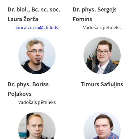
Dr. biol., Bc. sc. soc.
Dr. phys. Sergejs
Laura Žorža
Fomins
laura.zorza@cfi.lu.lv
Vadošais pētnieks
Dr. phys. Boriss
Timurs Safiuļins
Poļakovs
Vadošais pētnieks