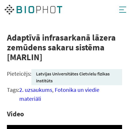
Pāriet
uz
saturu
Adaptīvā infrasarkanā lāzera
zemūdens sakaru sistēma
[MARLIN]
Pieteicējs:
Latvijas Universitātes Cietvielu fizikas
institūts
Tags:
2. uzsaukums
,
Fotonika un viedie
materiāli
Video