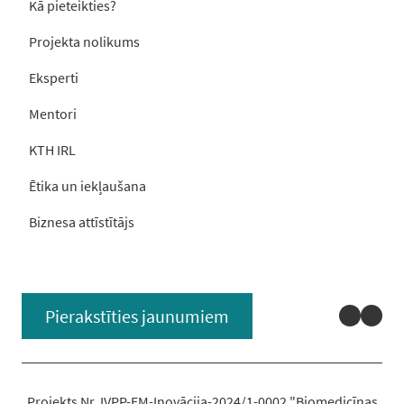
Kā pieteikties?
Projekta nolikums
Eksperti
Mentori
KTH IRL
Ētika un iekļaušana
Biznesa attīstītājs
Linked
You
Pierakstīties jaunumiem
Projekts Nr. IVPP-EM-Inovācija-2024/1-0002 "Biomedicīnas