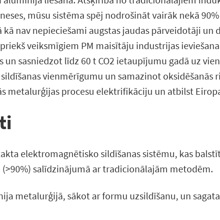
eses, mūsu sistēma spēj nodrošināt vairāk nekā 90% e
 Tā kā nav nepieciešami augstas jaudas pārveidotāji un
epriekš veiksmīgiem PM maisītāju industrijas ieviešan
us un sasniedzot līdz 60 t CO2 ietaupījumu gadā uz vien
ildīšanas vienmērīgumu un samazinot oksidēšanās risku
s metalurģijas procesu elektrifikāciju un atbilst Eiro
ti
takta elektromagnētisko sildīšanas sistēmu, kas balst
 (>90%) salīdzinājumā ar tradicionālajām metodēm.
ja metalurģijā, sākot ar formu uzsildīšanu, un sagata