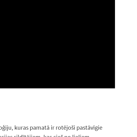
oģiju, kuras pamatā ir rotējoši pastāvīgie
ijas sildītājiem, kas cieš no lieliem