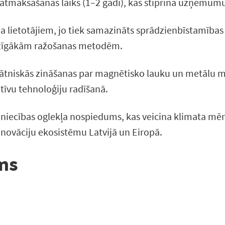
tmaksāšanās laiks (1–2 gadi), kas stiprina uzņēmum
 lietotājiem, jo tiek samazināts sprādzienbīstamības 
udzīgākām ražošanas metodēm.
inātniskās zināšanas par magnētisko lauku un metālu m
tīvu tehnoloģiju radīšanā.
niecības oglekļa nospiedums, kas veicina klimata mēr
inovāciju ekosistēmu Latvijā un Eiropā.
ums