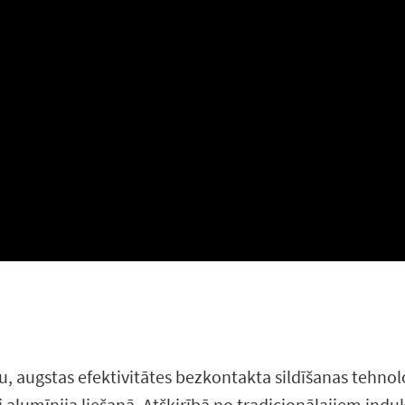
nu, augstas efektivitātes bezkontakta sildīšanas tehnol
 alumīnija liešanā. Atšķirībā no tradicionālajiem indukc