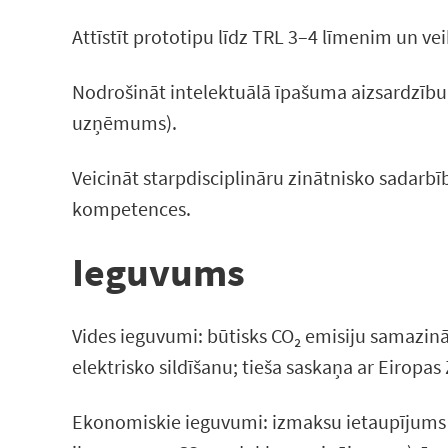
Attīstīt prototipu līdz TRL 3–4 līmenim un ve
Nodrošināt intelektuālā īpašuma aizsardzību 
uzņēmums).
Veicināt starpdisciplināru zinātnisko sadarbī
kompetences.
Ieguvums
Vides ieguvumi: būtisks CO₂ emisiju samazināj
elektrisko sildīšanu; tieša saskaņa ar Eiropas
Ekonomiskie ieguvumi: izmaksu ietaupījums in