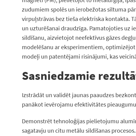
zudumiem spolēs un ierobežotas siltuma pārn
virpuļstrāvas bez tieša elektriska kontakta.
un uzturēšanai draudzīga. Pamatojoties uz i
sildīšanu, aizvietojot neefektīvus gāzes degļ
modelēšanu ar eksperimentiem, optimizējot s
modeļi un patentējami risinājumi, kas veicinā
Sasniedzamie rezultā
Izstrādāt un validēt jaunas paaudzes bezkon
panākot ievērojamu efektivitātes pieaugumu
Demonstrēt tehnoloģijas pielietojumu alumīni
sagatavju un citu metālu sildīšanas procesos.