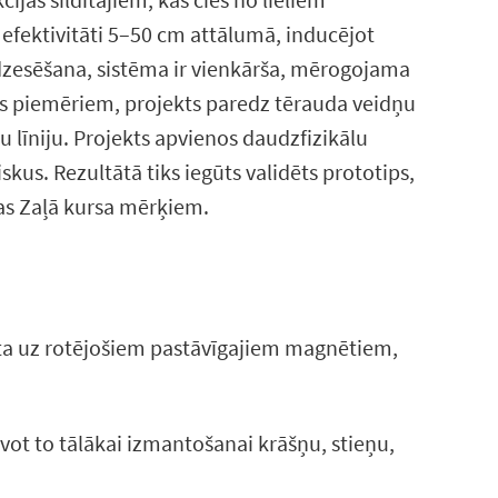
fektivitāti 5–50 cm attālumā, inducējot
 dzesēšana, sistēma ir vienkārša, mērogojama
as piemēriem, projekts paredz tērauda veidņu
u līniju. Projekts apvienos daudzfizikālu
s. Rezultātā tiks iegūts validēts prototips,
pas Zaļā kursa mērķiem.
īta uz rotējošiem pastāvīgajiem magnētiem,
vot to tālākai izmantošanai krāšņu, stieņu,