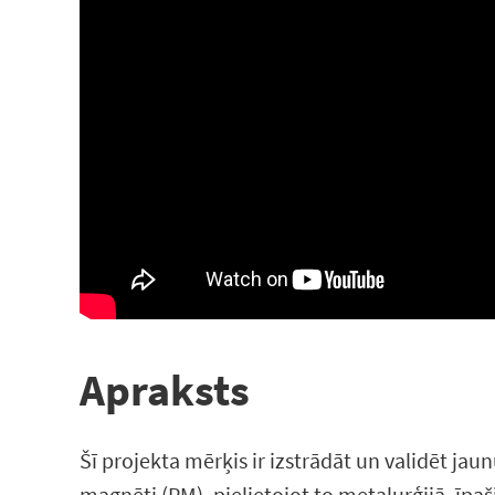
Apraksts
Šī projekta mērķis ir izstrādāt un validēt jau
magnēti (PM), pielietojot to metalurģijā, īpaši