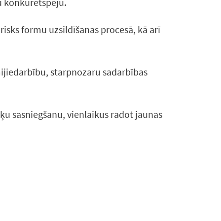
u konkurētspēju.
risks formu uzsildīšanas procesā, kā arī
ijiedarbību, starpnozaru sadarbības
ķu sasniegšanu, vienlaikus radot jaunas