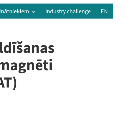
inātniekiem
Industry challenge
EN
ildīšanas
 magnēti
AT)