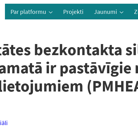
Par platformu
Projekti
Jaunumi
Z
tātes bezkontakta s
amatā ir pastāvīgie
elietojumiem (PMHE
āli