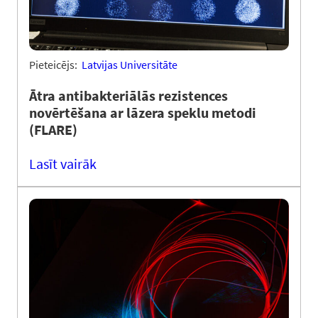
Pieteicējs:
Latvijas Universitāte
Ātra antibakteriālās rezistences
novērtēšana ar lāzera speklu metodi
(FLARE)
Lasīt vairāk