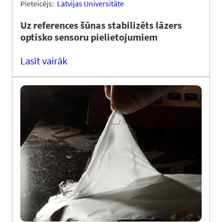
Pieteicējs:
Latvijas Universitāte
Uz references šūnas stabilizēts lāzers
optisko sensoru pielietojumiem
Lasīt vairāk