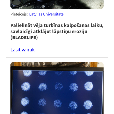
Pieteicējs:
Latvijas Universitāte
Palielināt vēja turbīnas kalpošanas laiku,
savlaicīgi atklājot lāpstiņu eroziju
(BLADELIFE)
Lasīt vairāk