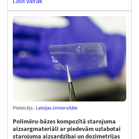
Lasīt vairāk
Pieteicējs:
Latvijas Universitāte
Polimēru-bāzes kompozītā starojuma
aizsargmateriāli ar piedevām uzlabotai
starojuma aizsardzībai un dozimetrijas