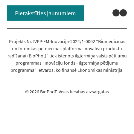
Linked
You
Pierakstīties jaunumiem
Projekts Nr. IVPP-EM-Inovācija-2024/1-0002 "Biomedicīnas
un fotonikas pētniecības platforma inovatīvu produktu
radīšanai (BioPhot)" tiek īstenots ilgtermiņa valsts pētījumu
programmas "Inovāciju fonds - Ilgtermiņa pētījumu
programma" ietvaros, ko finansē Ekonomikas ministrija.
© 2026 BioPhoT. Visas tiesības aizsargātas