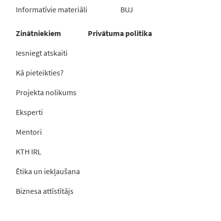
Informatīvie materiāli
BUJ
Zinātniekiem
Privātuma politika
Iesniegt atskaiti
Kā pieteikties?
Projekta nolikums
Eksperti
Mentori
KTH IRL
Ētika un iekļaušana
Biznesa attīstītājs