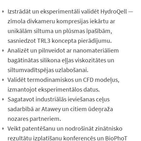
Izstrādāt un eksperimentāli validēt HydroQell —
zīmola divkameru kompresijas iekārtu ar
unikālām siltuma un plūsmas īpašībām,
sasniedzot TRL3 koncepta pierādījumu.
Analizēt un pilnveidot ar nanomateriāliem
bagātinātas silikona eļļas viskozitātes un
siltumvadītspējas uzlabošanai.
Validēt termodinamiskos un CFD modeļus,
izmantojot eksperimentālos datus.
Sagatavot industriālās ieviešanas ceļus
sadarbībā ar Atawey un citiem ūdeņraža
nozares partneriem.
Veikt patentēšanu un nodrošināt zinātnisko
rezultātu izplatīšanu konferencēs un BioPhoT