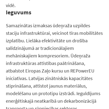
vidē.
Ieguvums
Samazinātas izmaksas ūdeņraža uzpildes
staciju infrastruktūrai, veicinot tīras mobilitātes
izplatību. Lielāka efektivitāte un drošība
salīdzinājumā ar tradicionālajiem
mehāniskajiem kompresoriem. Ūdeņraža
infrastruktūras attīstības paātrināšana,
atbalstot Eiropas Zaļo kursu un REPowerEU
iniciatīvas. Latvijas zinātniskās kapacitātes
stiprināšana, attīstot jaunus materiālus,
modelēšanu un prototipu izstrādi. Ieguldījums
enerģētiskajā neatkarībā un dekarbonizācijā
transporta un rūpniecības sektoros.