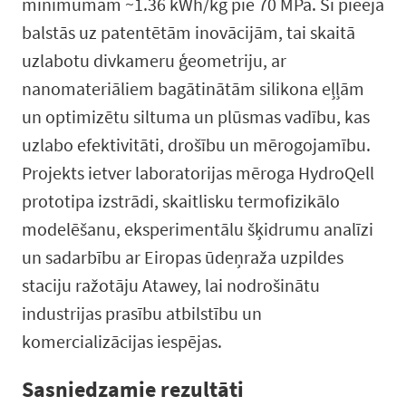
minimumam ~1.36 kWh/kg pie 70 MPa. Šī pieeja
balstās uz patentētām inovācijām, tai skaitā
uzlabotu divkameru ģeometriju, ar
nanomateriāliem bagātinātām silikona eļļām
un optimizētu siltuma un plūsmas vadību, kas
uzlabo efektivitāti, drošību un mērogojamību.
Projekts ietver laboratorijas mēroga HydroQell
prototipa izstrādi, skaitlisku termofizikālo
modelēšanu, eksperimentālu šķidrumu analīzi
un sadarbību ar Eiropas ūdeņraža uzpildes
staciju ražotāju Atawey, lai nodrošinātu
industrijas prasību atbilstību un
komercializācijas iespējas.
Sasniedzamie rezultāti