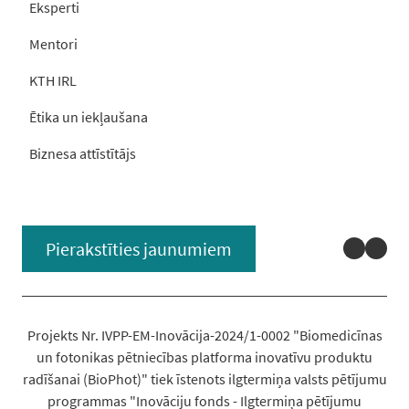
Eksperti
Mentori
KTH IRL
Ētika un iekļaušana
Biznesa attīstītājs
Linked
You
Pierakstīties jaunumiem
Projekts Nr. IVPP-EM-Inovācija-2024/1-0002 "Biomedicīnas
un fotonikas pētniecības platforma inovatīvu produktu
radīšanai (BioPhot)" tiek īstenots ilgtermiņa valsts pētījumu
programmas "Inovāciju fonds - Ilgtermiņa pētījumu