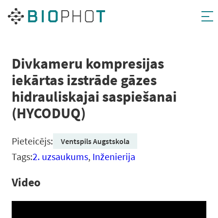
Pāriet
uz
saturu
Divkameru kompresijas
iekārtas izstrāde gāzes
hidrauliskajai saspiešanai
(HYCODUQ)
Pieteicējs:
Ventspils Augstskola
Tags:
2. uzsaukums
,
Inženierija
Video