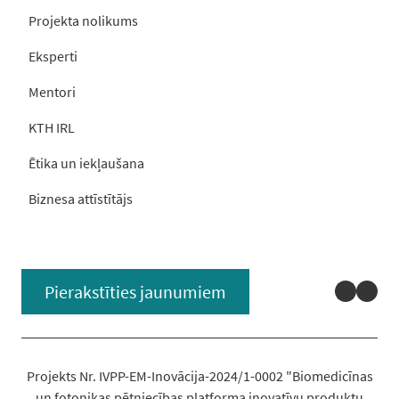
Projekta nolikums
Eksperti
Mentori
KTH IRL
Ētika un iekļaušana
Biznesa attīstītājs
Linked
You
Pierakstīties jaunumiem
Projekts Nr. IVPP-EM-Inovācija-2024/1-0002 "Biomedicīnas
un fotonikas pētniecības platforma inovatīvu produktu