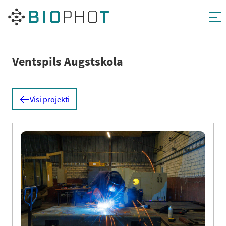
Pāriet
uz
saturu
Ventspils Augstskola
Visi projekti