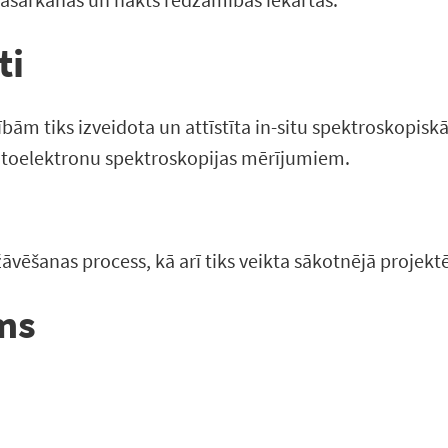
ti
ām tiks izveidota un attīstīta in-situ spektroskopiskā 
otoelektronu spektroskopijas mērījumiem.
n žāvēšanas process, kā arī tiks veikta sākotnējā proje
ums