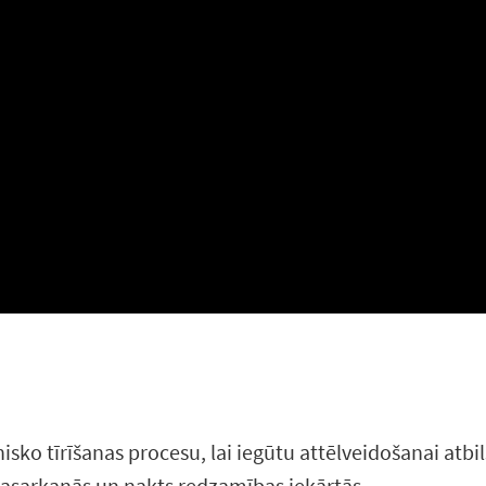
sko tīrīšanas procesu, lai iegūtu attēlveidošanai atbil
rasarkanās un nakts redzamības iekārtās.