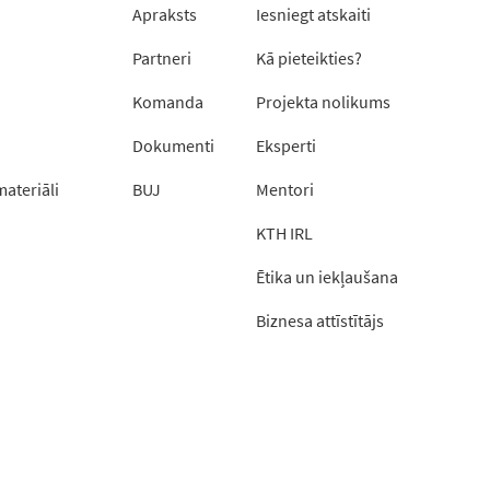
Apraksts
Iesniegt atskaiti
Partneri
Kā pieteikties?
Komanda
Projekta nolikums
Dokumenti
Eksperti
materiāli
BUJ
Mentori
KTH IRL
Ētika un iekļaušana
Biznesa attīstītājs