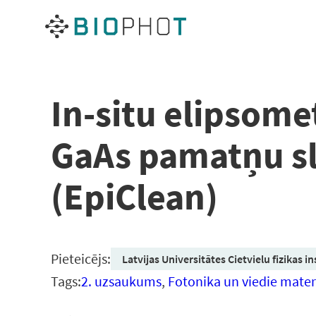
Pāriet
uz
saturu
In-situ elipsome
GaAs pamatņu sl
(EpiClean)
Pieteicējs:
Latvijas Universitātes Cietvielu fizikas in
Tags:
2. uzsaukums
,
Fotonika un viedie materi