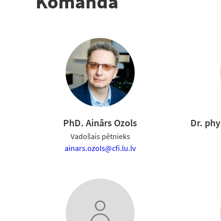
Komanda
PhD. Ainārs Ozols
Dr. phy
Vadošais pētnieks
ainars.ozols@cfi.lu.lv