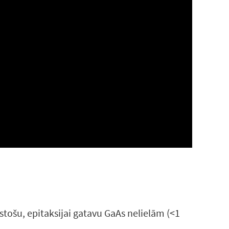
stošu, epitaksijai gatavu GaAs nelielām (<1