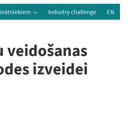
inātniekiem
Industry challenge
EN
lu veidošanas
des izveidei