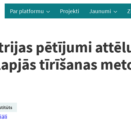
Par platformu
Projekti
Jaunumi
Z
trijas pētījumi attē
apjās tīrīšanas meto
stitūts
āli