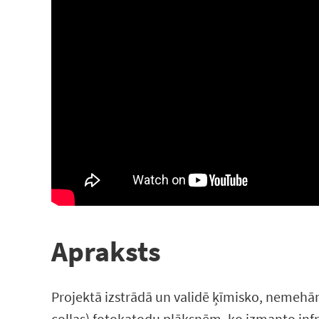
Apraksts
Projektā izstrādā un validē ķīmisko, nemehāni
collas) fotokatodu plāksnēm, ko izmanto inf