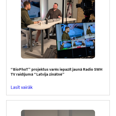
“BioPhoT” projektus varēs iepazīt jaunā Radio SWH
TV raidījumā “Latvija zinātnē”
Lasīt vairāk