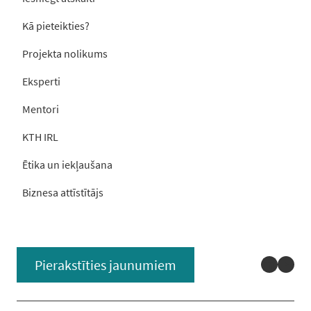
Kā pieteikties?
Projekta nolikums
Eksperti
Mentori
KTH IRL
Ētika un iekļaušana
Biznesa attīstītājs
Linked
You
Pierakstīties jaunumiem