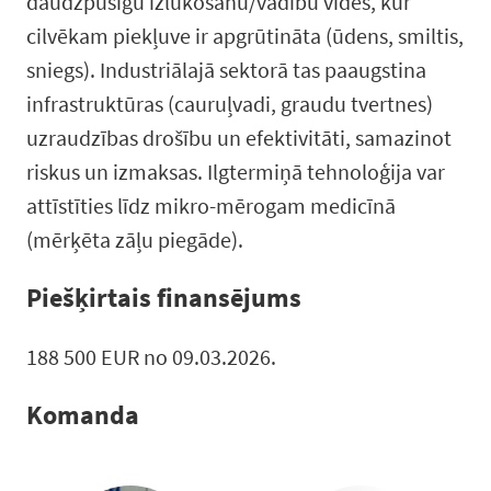
daudzpusīgu izlūkošanu/vadību vidēs, kur
cilvēkam piekļuve ir apgrūtināta (ūdens, smiltis,
sniegs). Industriālajā sektorā tas paaugstina
infrastruktūras (cauruļvadi, graudu tvertnes)
uzraudzības drošību un efektivitāti, samazinot
riskus un izmaksas. Ilgtermiņā tehnoloģija var
attīstīties līdz mikro-mērogam medicīnā
(mērķēta zāļu piegāde).
Piešķirtais finansējums
188 500 EUR no 09.03.2026.
Komanda