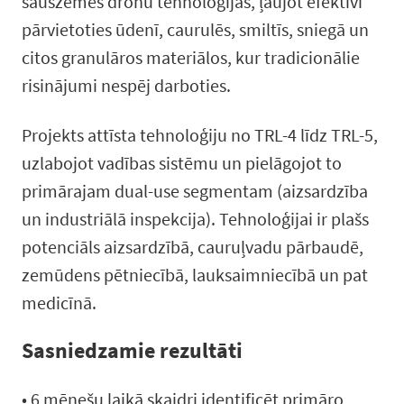
sauszemes dronu tehnoloģijas, ļaujot efektīvi
pārvietoties ūdenī, caurulēs, smiltīs, sniegā un
citos granulāros materiālos, kur tradicionālie
risinājumi nespēj darboties.
Projekts attīsta tehnoloģiju no TRL-4 līdz TRL-5,
uzlabojot vadības sistēmu un pielāgojot to
primārajam dual-use segmentam (aizsardzība
un industriālā inspekcija). Tehnoloģijai ir plašs
potenciāls aizsardzībā, cauruļvadu pārbaudē,
zemūdens pētniecībā, lauksaimniecībā un pat
medicīnā.
Sasniedzamie rezultāti
• 6 mēnešu laikā skaidri identificēt primāro