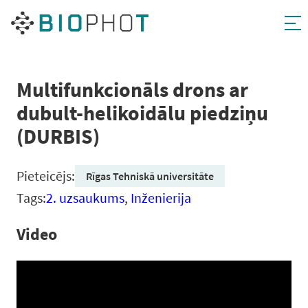
Pāriet
uz
saturu
Multifunkcionāls drons ar
dubult-helikoidālu piedziņu
(DURBIS)
Pieteicējs:
Rīgas Tehniskā universitāte
Tags:
2. uzsaukums
,
Inženierija
Video