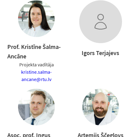
Prof. Kristīne Šalma-
Igors Terjajevs
Ancāne
Projekta vadītāja
kristine.salma-
ancane@rtu.lv
Asoc. prof. Ingus
Artemijs Ščeglovs