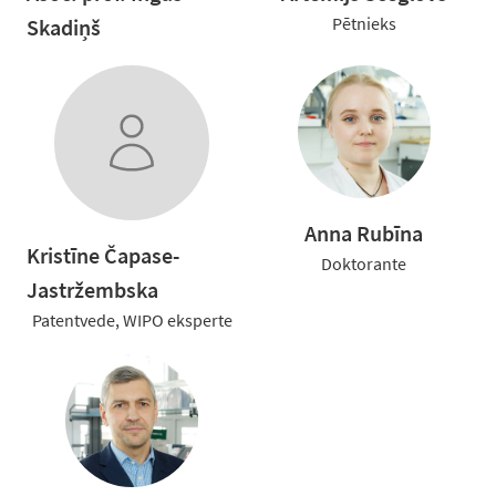
Pētnieks
Skadiņš
Anna Rubīna
Kristīne Čapase-
Doktorante
Jastržembska
Patentvede, WIPO eksperte