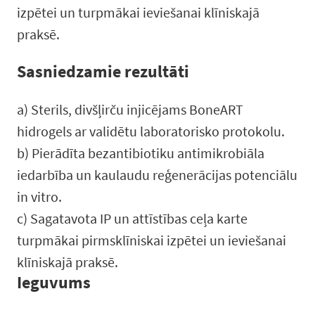
izpētei un turpmākai ieviešanai klīniskajā
praksē.
Sasniedzamie rezultāti
a) Sterils, divšļirču injicējams BoneART
hidrogels ar validētu laboratorisko protokolu.
b) Pierādīta bezantibiotiku antimikrobiāla
iedarbība un kaulaudu reģenerācijas potenciālu
in vitro.
c) Sagatavota IP un attīstības ceļa karte
turpmākai pirmsklīniskai izpētei un ieviešanai
klīniskajā praksē.
Ieguvums