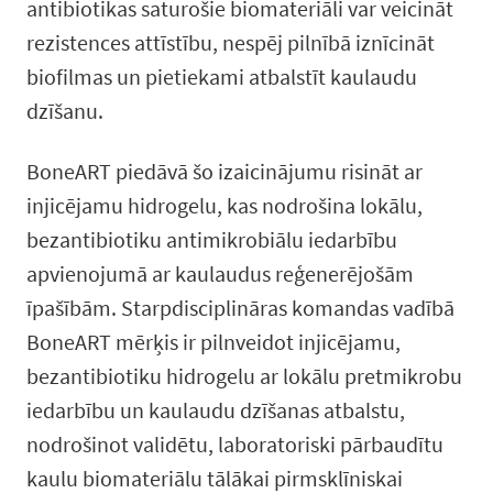
antibiotikas saturošie biomateriāli var veicināt
rezistences attīstību, nespēj pilnībā iznīcināt
biofilmas un pietiekami atbalstīt kaulaudu
dzīšanu.
BoneART piedāvā šo izaicinājumu risināt ar
injicējamu hidrogelu, kas nodrošina lokālu,
bezantibiotiku antimikrobiālu iedarbību
apvienojumā ar kaulaudus reģenerējošām
īpašībām. Starpdisciplināras komandas vadībā
BoneART mērķis ir pilnveidot injicējamu,
bezantibiotiku hidrogelu ar lokālu pretmikrobu
iedarbību un kaulaudu dzīšanas atbalstu,
nodrošinot validētu, laboratoriski pārbaudītu
kaulu biomateriālu tālākai pirmsklīniskai