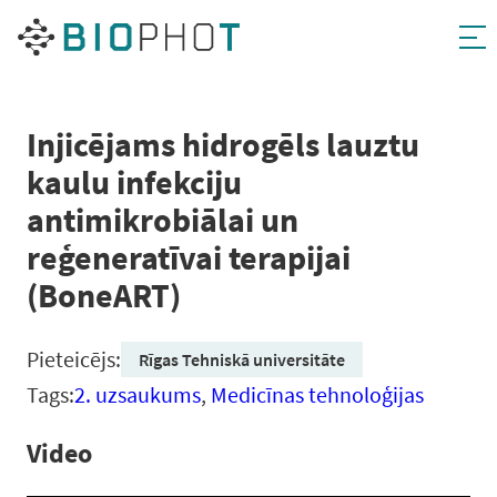
Pāriet
uz
saturu
Injicējams hidrogēls lauztu
kaulu infekciju
antimikrobiālai un
reģeneratīvai terapijai
(BoneART)
Pieteicējs:
Rīgas Tehniskā universitāte
Tags:
2. uzsaukums
,
Medicīnas tehnoloģijas
Video