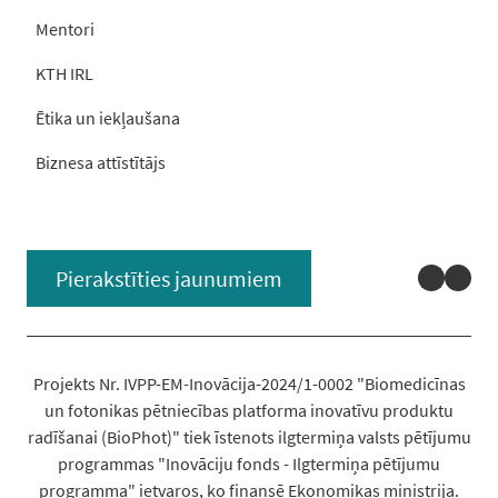
Mentori
KTH IRL
Ētika un iekļaušana
Biznesa attīstītājs
Linked
You
Pierakstīties jaunumiem
Projekts Nr. IVPP-EM-Inovācija-2024/1-0002 "Biomedicīnas
un fotonikas pētniecības platforma inovatīvu produktu
radīšanai (BioPhot)" tiek īstenots ilgtermiņa valsts pētījumu
programmas "Inovāciju fonds - Ilgtermiņa pētījumu
programma" ietvaros, ko finansē Ekonomikas ministrija.