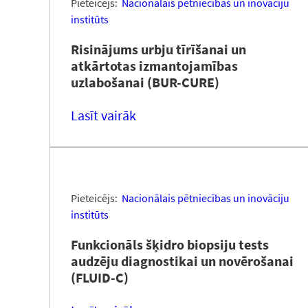
Pieteicējs:
Nacionālais pētniecības un inovāciju
institūts
Risinājums urbju tīrīšanai un
atkārtotas izmantojamības
uzlabošanai (BUR-CURE)
Lasīt vairāk
Pieteicējs:
Nacionālais pētniecības un inovāciju
institūts
Funkcionāls šķidro biopsiju tests
audzēju diagnostikai un novērošanai
(FLUID-C)