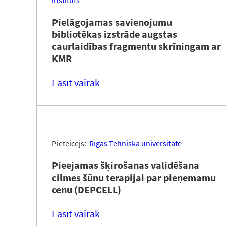
institūts
Pielāgojamas savienojumu
bibliotēkas izstrāde augstas
caurlaidības fragmentu skrīningam ar
KMR
Lasīt vairāk
Pieteicējs:
Rīgas Tehniskā universitāte
Pieejamas šķirošanas validēšana
cilmes šūnu terapijai par pieņemamu
cenu (DEPCELL)
Lasīt vairāk