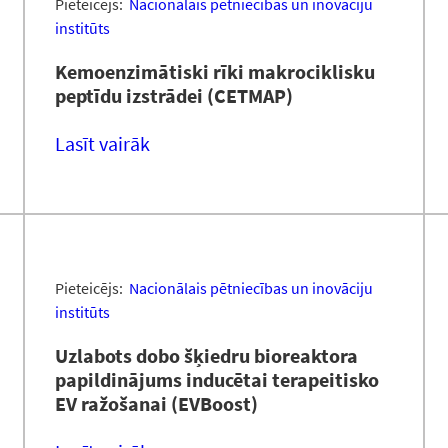
Pieteicējs:
Nacionālais pētniecības un inovāciju
institūts
Kemoenzimātiski rīki makrociklisku
peptīdu izstrādei (CETMAP)
Lasīt vairāk
Pieteicējs:
Nacionālais pētniecības un inovāciju
institūts
Uzlabots dobo šķiedru bioreaktora
papildinājums inducētai terapeitisko
EV ražošanai (EVBoost)