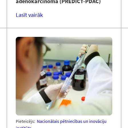
adenokarcinomā (PREDICT-PDAC)
Lasīt vairāk
Pieteicējs:
Nacionālais pētniecības un inovāciju