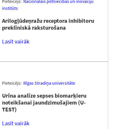
Pieteicējs:
Nacionālais pētniecības un inovāciju
institūts
Arilogļūdeņražu receptora inhibitoru
preklīniskā raksturošana
Lasīt vairāk
Pieteicējs:
Rīgas Stradiņa universitāte
Urīna analīze sepses biomarķieru
noteikšanai jaundzimušajiem (U-
TEST)
Lasīt vairāk