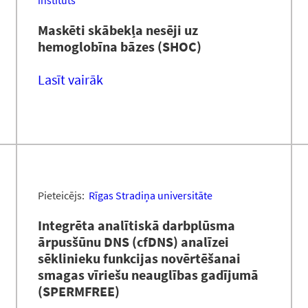
institūts
Maskēti skābekļa nesēji uz
hemoglobīna bāzes (SHOC)
Lasīt vairāk
Pieteicējs:
Rīgas Stradiņa universitāte
Integrēta analītiskā darbplūsma
ārpusšūnu DNS (cfDNS) analīzei
sēklinieku funkcijas novērtēšanai
smagas vīriešu neauglības gadījumā
(SPERMFREE)