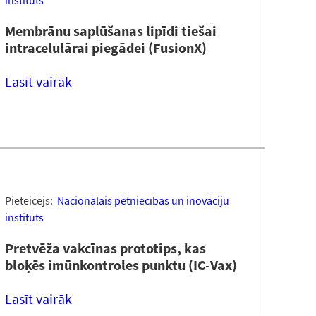
institūts
Membrānu saplūšanas lipīdi tiešai
intracelulārai piegādei (FusionX)
Lasīt vairāk
Pieteicējs:
Nacionālais pētniecības un inovāciju
institūts
Pretvēža vakcīnas prototips, kas
bloķēs imūnkontroles punktu (IC-Vax)
Lasīt vairāk