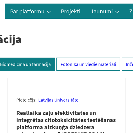
Par platformu
Projekti
Jaunumi
Z
cija
Biomedicīna un farmācija
Fotonika un viedie materiāli
Inž
Pieteicējs:
Latvijas Universitāte
Reāllaika zāļu efektivitātes un
integrētas citotoksicitātes testēšanas
platforma aizkuņģa dziedzera