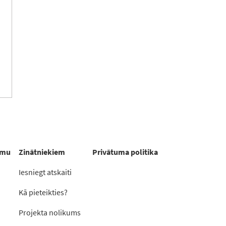
rmu
Zinātniekiem
Privātuma politika
Iesniegt atskaiti
Kā pieteikties?
Projekta nolikums