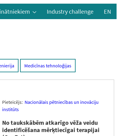
inātniekiem
Industry challenge
EN
enierija
Medicīnas tehnoloģijas
Pieteicējs:
Nacionālais pētniecības un inovāciju
institūts
No taukskābēm atkarīgo vēža veidu
identificēšana mērķtiecīgai terapijai