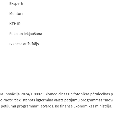
Eksperti
Mentori
KTH IRL
Ētika un iekļaušana
Biznesa attīstītājs
-EM-Inovācija-2024/1-0002 "Biomedicīnas un fotonikas pētniecības p
oPhot)" tiek īstenots ilgtermiņa valsts pētījumu programmas "Inovā
pētījumu programma" ietvaros, ko finansē Ekonomikas ministrija.