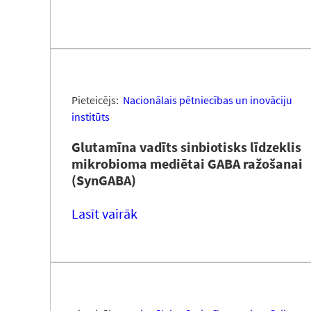
Pieteicējs:
Nacionālais pētniecības un inovāciju
institūts
Glutamīna vadīts sinbiotisks līdzeklis
mikrobioma mediētai GABA ražošanai
(SynGABA)
Lasīt vairāk