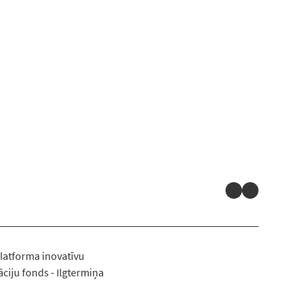
LinkedIn
YouTube
latforma inovatīvu
ciju fonds - Ilgtermiņa