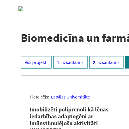
Pāriet
uz
saturu
Biomedicīna un farmā
Visi projekti
1. uzsaukums
2. uzsaukums
Pieteicējs:
Latvijas Universitāte
Imobilizēti poliprenoli kā lēnas
iedarbības adaptogēni ar
imūnstimulējošu aktivitāti