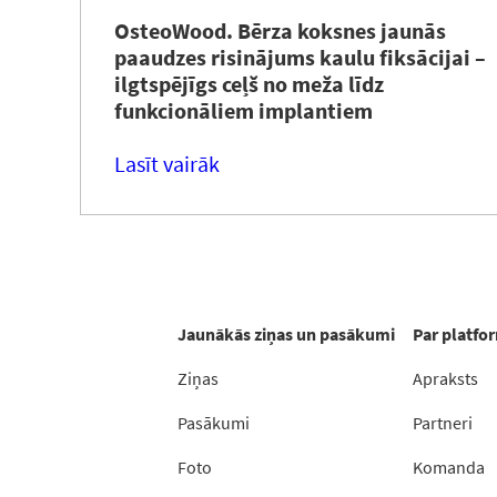
OsteoWood. Bērza koksnes jaunās
paaudzes risinājums kaulu fiksācijai –
ilgtspējīgs ceļš no meža līdz
funkcionāliem implantiem
Lasīt vairāk
Jaunākās ziņas un pasākumi
Par platfo
Ziņas
Apraksts
Pasākumi
Partneri
Foto
Komanda