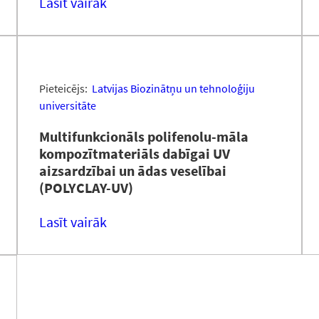
Lasīt vairāk
Pieteicējs:
Latvijas Biozinātņu un tehnoloģiju
universitāte
Multifunkcionāls polifenolu-māla
kompozītmateriāls dabīgai UV
aizsardzībai un ādas veselībai
(POLYCLAY-UV)
Lasīt vairāk