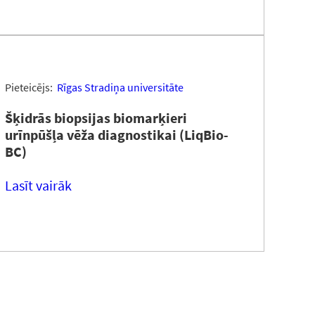
Pieteicējs:
Rīgas Stradiņa universitāte
Šķidrās biopsijas biomarķieri
urīnpūšļa vēža diagnostikai (LiqBio-
BC)
Lasīt vairāk