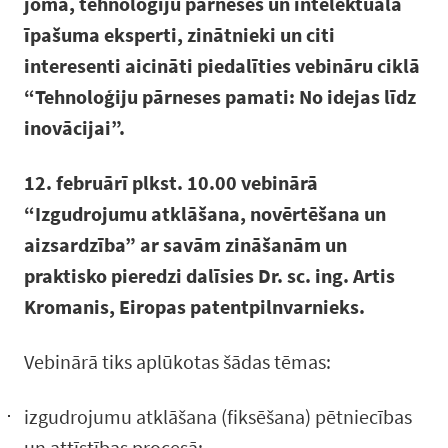
jomā, tehnoloģiju pārneses un intelektuālā
īpašuma eksperti, zinātnieki un citi
interesenti aicināti piedalīties vebināru ciklā
“Tehnoloģiju pārneses pamati: No idejas līdz
inovācijai”.
12. februārī plkst. 10.00 vebinārā
“Izgudrojumu atklāšana, novērtēšana un
aizsardzība” ar savām zināšanām un
praktisko pieredzi dalīsies Dr. sc. ing. Artis
Kromanis, Eiropas patentpilnvarnieks.
Vebinārā tiks aplūkotas šādas tēmas:
izgudrojumu atklāšana (fiksēšana) pētniecības
un attīstības procesā;