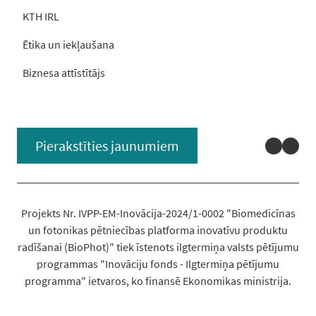
KTH IRL
Ētika un iekļaušana
Biznesa attīstītājs
Linked
You
Pierakstīties jaunumiem
Projekts Nr. IVPP-EM-Inovācija-2024/1-0002 "Biomedicīnas
un fotonikas pētniecības platforma inovatīvu produktu
radīšanai (BioPhot)" tiek īstenots ilgtermiņa valsts pētījumu
programmas "Inovāciju fonds - Ilgtermiņa pētījumu
programma" ietvaros, ko finansē Ekonomikas ministrija.