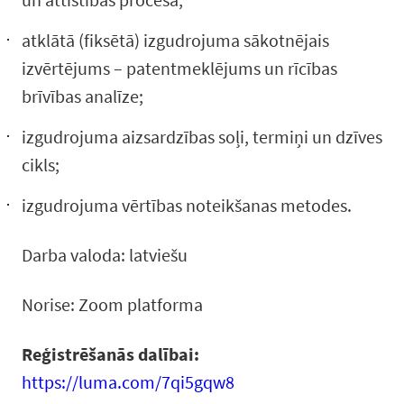
atklātā (fiksētā) izgudrojuma sākotnējais
izvērtējums – patentmeklējums un rīcības
brīvības analīze;
izgudrojuma aizsardzības soļi, termiņi un dzīves
cikls;
izgudrojuma vērtības noteikšanas metodes.
Darba valoda: latviešu
Norise: Zoom platforma
Reģistrēšanās dalībai:
https://luma.com/7qi5gqw8