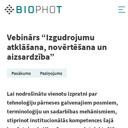
Pāriet
uz
saturu
Vebinārs “Izgudrojumu
atklāšana, novērtēšana un
aizsardzība”
Pasākums
Paziņojums
Lai nodrošinātu vienotu izpratni par
tehnoloģiju pārneses galvenajiem posmiem,
terminoloģiju un sadarbības mehānismiem,
stiprinot institucionālās kompetences šajā