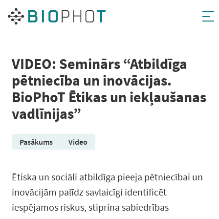
Pāriet
uz
saturu
VIDEO: Seminārs “Atbildīga
pētniecība un inovācijas.
BioPhoT Ētikas un iekļaušanas
vadlīnijas”
Pasākums
Video
Ētiska un sociāli atbildīga pieeja pētniecībai un
inovācijām palīdz savlaicīgi identificēt
iespējamos riskus, stiprina sabiedrības