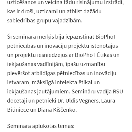
uzticēšanos un veicina tādu risinājumu izstrādi,
kas ir droši, uzticami un atbilst dažādu
sabiedrības grupu vajadzībām.
Šī semināra mērķis bija iepazīstināt BioPhoT
pētniecības un inovāciju projektu īstenotājus
un projektu iesniedzējus ar BioPhoT Ētikas un
iekļaušanas vadlīnijām, īpašu uzmanību
pievēršot atbildīgas pētniecības un inovāciju
ietvaram, mākslīgā intelekta ētikai un
iekļaušanas jautājumiem. Semināru vadīja RSU
docētāji un pētnieki Dr. Uldis Vēgners, Laura
Bitiniece un Diāna Kiščenko.
Seminārā aplūkotās tēmas: