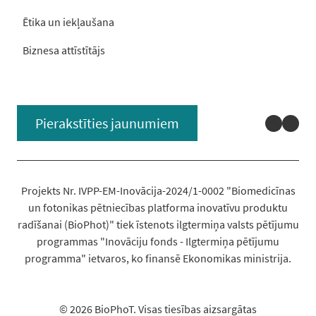
Ētika un iekļaušana
Biznesa attīstītājs
Linked
You
Pierakstīties jaunumiem
Projekts Nr. IVPP-EM-Inovācija-2024/1-0002 "Biomedicīnas
un fotonikas pētniecības platforma inovatīvu produktu
radīšanai (BioPhot)" tiek īstenots ilgtermiņa valsts pētījumu
programmas "Inovāciju fonds - Ilgtermiņa pētījumu
programma" ietvaros, ko finansē Ekonomikas ministrija.
© 2026 BioPhoT. Visas tiesības aizsargātas