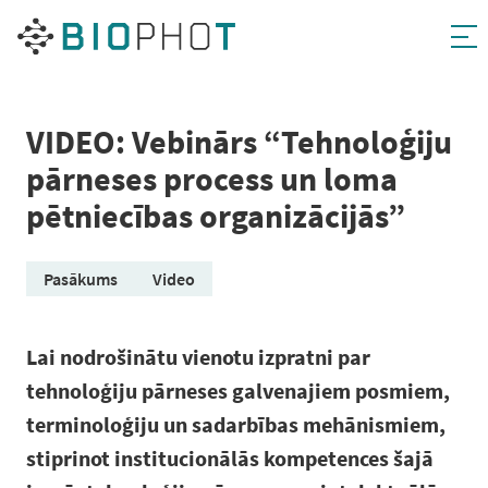
Pāriet
uz
saturu
VIDEO: Vebinārs “Tehnoloģiju
pārneses process un loma
pētniecības organizācijās”
Pasākums
Video
Lai nodrošinātu vienotu izpratni par
tehnoloģiju pārneses galvenajiem posmiem,
terminoloģiju un sadarbības mehānismiem,
stiprinot institucionālās kompetences šajā