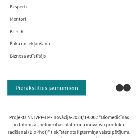
Eksperti
Mentori
KTH IRL
Ētika un iekļaušana
Biznesa attīstītājs
Linked
You
Pierakstīties jaunumiem
Projekts Nr. IVPP-EM-Inovācija-2024/1-0002 "Biomedicīnas
un fotonikas pētniecības platforma inovatīvu produktu
radīšanai (BioPhot)" tiek īstenots ilgtermiņa valsts pētījumu