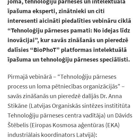
jomā, tehnoloģiju pārneses un intelektuālā
īpašuma eksperti, zinātnieki un citi
interesenti aicināti piedalīties vebināru ciklā
“Tehnoloģiju pārneses pamati: No idejas līdz
inovācijai”, kur savās zināšanās un pieredzē
dalīsies “BioPhoT” platformas intelektuālā
īpašuma un tehnoloģiju pārneses speciālisti.
​Pirmajā vebinārā – “Tehnoloģiju pārneses
process un loma pētniecības organizācijās” –
savās zināšanās un pieredzē dalījās Dr. Anna
Stikāne (Latvijas Organiskās sintēzes instititūta
Tehnoloģiju pārneses centra vadītāja) un Dāvids
Štēbelis (Eiropas Kosmosa aģentūras (EKA)
industriālais koordinators Latvijā):