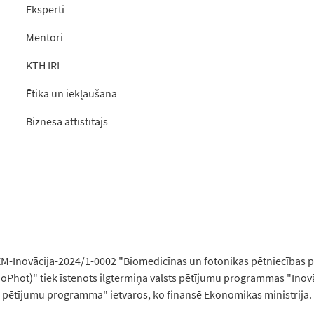
Eksperti
Mentori
KTH IRL
Ētika un iekļaušana
Biznesa attīstītājs
-EM-Inovācija-2024/1-0002 "Biomedicīnas un fotonikas pētniecības p
oPhot)" tiek īstenots ilgtermiņa valsts pētījumu programmas "Inovā
pētījumu programma" ietvaros, ko finansē Ekonomikas ministrija.