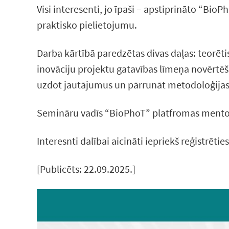
Visi interesenti, jo īpaši – apstiprināto “BioP
praktisko pielietojumu.
Darba kārtībā paredzētas divas daļas: teorēti
inovāciju projektu gatavības līmeņa novērtēš
uzdot jautājumus un pārrunāt metodoloģijas
Semināru vadīs “BioPhoT” platfromas mentors
Interesnti dalībai aicināti iepriekš reģistrēti
[Publicēts: 22.09.2025.]