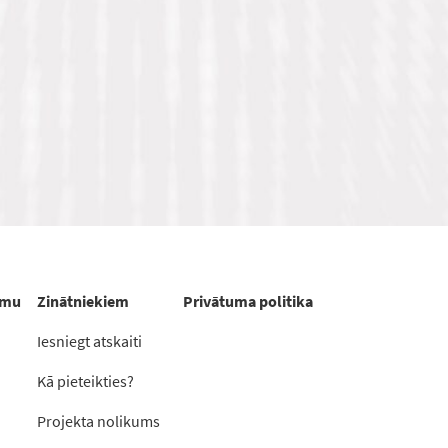
rmu
Zinātniekiem
Privātuma politika
Iesniegt atskaiti
Kā pieteikties?
Projekta nolikums