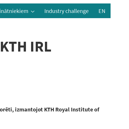
inātniekiem
Industry challenge
EN
r KTH IRL
orēti, izmantojot KTH Royal Institute of