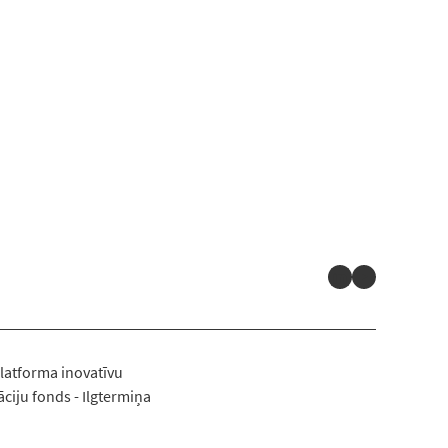
LinkedIn
YouTube
latforma inovatīvu
ciju fonds - Ilgtermiņa