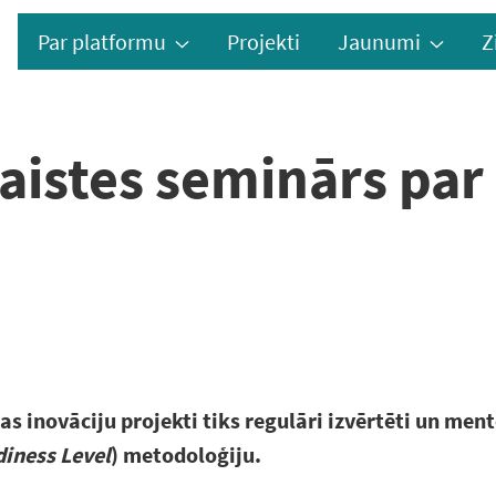
Par platformu
Projekti
Jaunumi
Z
šsaistes seminārs pa
 inovāciju projekti tiks regulāri izvērtēti un ment
iness Level
) metodoloģiju.