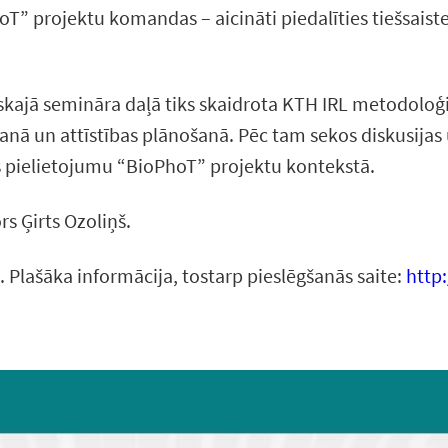
hoT” projektu komandas – aicināti piedalīties tiešsaiste
skajā semināra daļā tiks skaidrota KTH IRL metodoloģi
anā un attīstības plānošanā. Pēc tam sekos diskusijas 
 pielietojumu “BioPhoT” projektu kontekstā.
 Ģirts Ozoliņš.
es. Plašāka informācija, tostarp pieslēgšanās saite:
http: