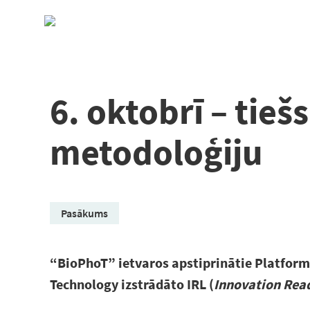
Pāriet
uz
saturu
6. oktobrī – tie
metodoloģiju
Pasākums
“BioPhoT” ietvaros apstiprinātie Platformas
Technology izstrādāto IRL (
Innovation Read