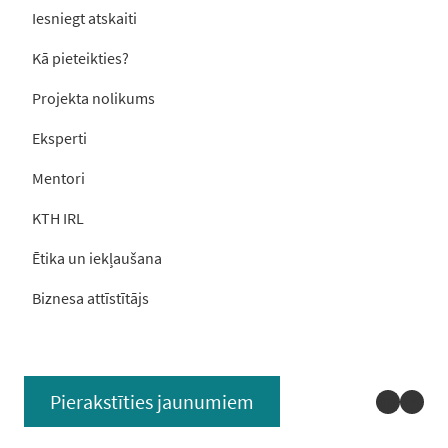
Iesniegt atskaiti
Kā pieteikties?
Projekta nolikums
Eksperti
Mentori
KTH IRL
Ētika un iekļaušana
Biznesa attīstītājs
Linked
You
Pierakstīties jaunumiem