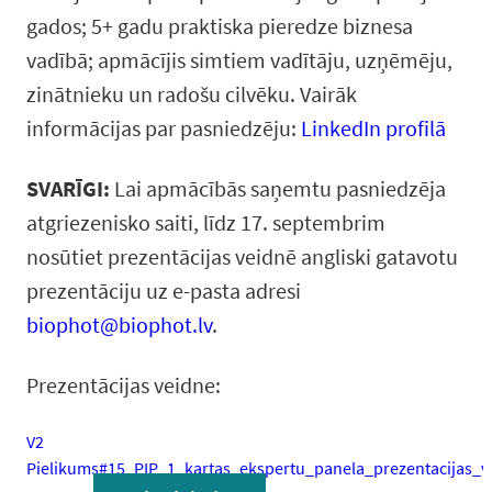
gados; 5+ gadu praktiska pieredze biznesa
vadībā; apmācījis simtiem vadītāju, uzņēmēju,
zinātnieku un radošu cilvēku. Vairāk
informācijas par pasniedzēju:
LinkedIn profilā
SVARĪGI:
Lai apmācībās saņemtu pasniedzēja
atgriezenisko saiti, līdz 17. septembrim
nosūtiet prezentācijas veidnē angliski gatavotu
prezentāciju uz e-pasta adresi
biophot@biophot.lv
.
Prezentācijas veidne:
V2
Pielikums#15_PIP_1_kartas_ekspertu_panela_prezentacijas_v