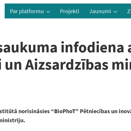
Par platformu
Projekti
Jaunumi
Z
saukuma infodiena a
un Aizsardzības min
nstitūtā norisināsies “BioPhoT” Pētniecības un ino
inistriju.