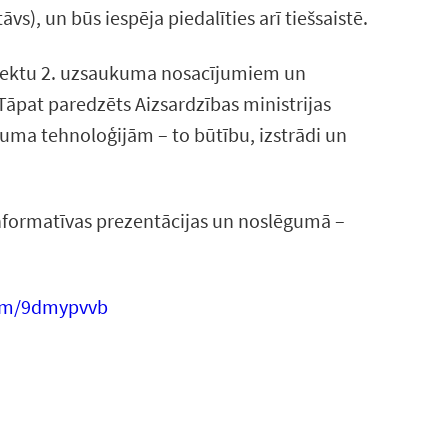
vs), un būs iespēja piedalīties arī tiešsaistē.
projektu 2. uzsaukuma nosacījumiem un
āpat paredzēts Aizsardzības ministrijas
juma tehnoloģijām – to būtību, izstrādi un
nformatīvas prezentācijas un noslēgumā –
com/9dmypvvb