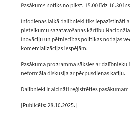
Pasākums notiks no plkst. 15.00 līdz 16.30 inst
Infodienas laikā dalībnieki tiks iepazīstinā
pieteikumu sagatavošanas kārtību Nacionālajā
Inovāciju un pētniecības politikas nodaļas v
komercializācijas iespējām.
Pasākuma programma sāksies ar dalībnieku ie
neformāla diskusija ar pēcpusdienas kafiju.
Dalībnieki ir aicināti reģistrēties pasākumam
[Publicēts: 28.10.2025.]