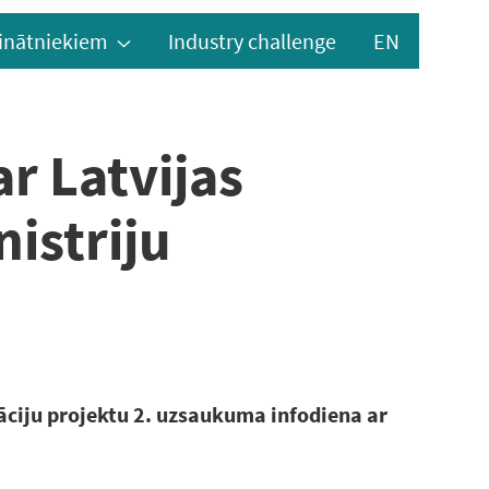
inātniekiem
Industry challenge
EN
r Latvijas
istriju
vāciju projektu 2. uzsaukuma infodiena ar