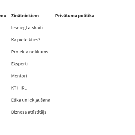
rmu
Zinātniekiem
Privātuma politika
Iesniegt atskaiti
Kā pieteikties?
Projekta nolikums
Eksperti
Mentori
KTH IRL
Ētika un iekļaušana
Biznesa attīstītājs