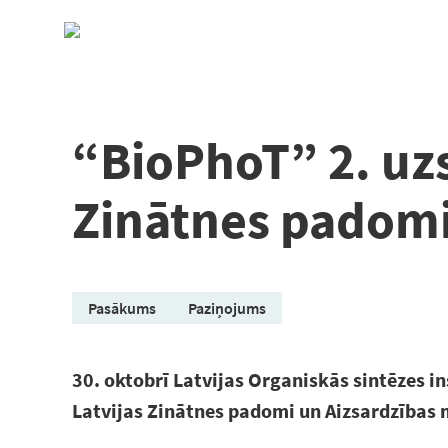
Pāriet
uz
saturu
“BioPhoT” 2. uz
Zinātnes padomi 
Pasākums
Paziņojums
30. oktobrī Latvijas Organiskās sintēzes i
Latvijas Zinātnes padomi un Aizsardzības m