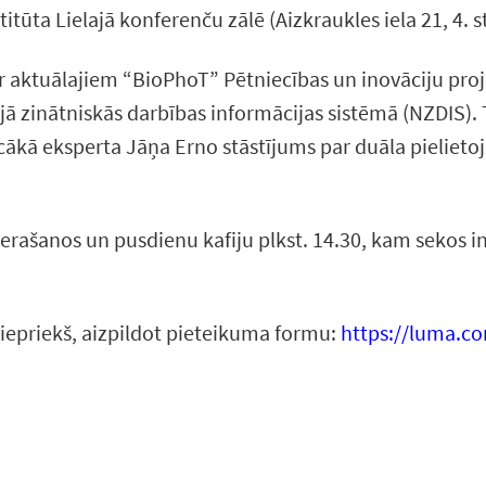
itūta Lielajā konferenču zālē (Aizkraukles iela 21, 4. stā
ti ar aktuālajiem “BioPhoT” Pētniecības un inovāciju 
 zinātniskās darbības informācijas sistēmā (NZDIS). T
ecākā eksperta Jāņa Erno stāstījums par duāla pielieto
rašanos un pusdienu kafiju plkst. 14.30, kam sekos i
 iepriekš, aizpildot pieteikuma formu:
https://luma.