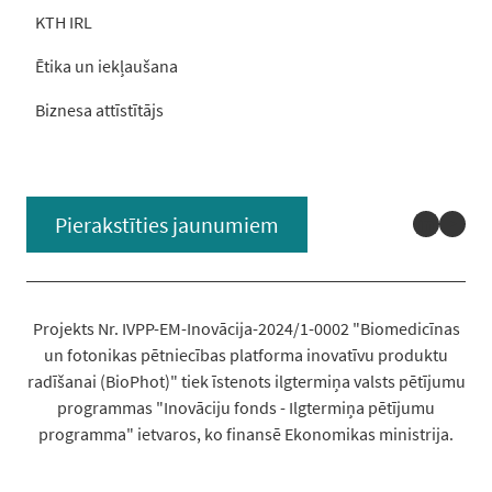
KTH IRL
Ētika un iekļaušana
Biznesa attīstītājs
Linked
You
Pierakstīties jaunumiem
Projekts Nr. IVPP-EM-Inovācija-2024/1-0002 "Biomedicīnas
un fotonikas pētniecības platforma inovatīvu produktu
radīšanai (BioPhot)" tiek īstenots ilgtermiņa valsts pētījumu
programmas "Inovāciju fonds - Ilgtermiņa pētījumu
programma" ietvaros, ko finansē Ekonomikas ministrija.