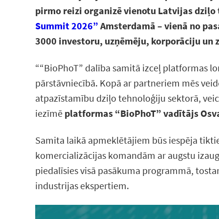
pirmo reizi organizē vienotu Latvijas dziļo
Summit 2026”
Amsterdamā – vienā no pasa
3000 investoru, uzņēmēju, korporāciju un z
““BioPhoT” dalība samitā izceļ platformas lo
pārstāvniecībā. Kopā ar partneriem mēs veidoj
atpazīstamību dziļo tehnoloģiju sektorā, veic
iezīmē
platformas “BioPhoT” vadītājs Osv
Samita laikā apmeklētājiem būs iespēja tiktie
komercializācijas komandām ar augstu izaug
piedalīsies visā pasākuma programmā, tostarp
industrijas ekspertiem.