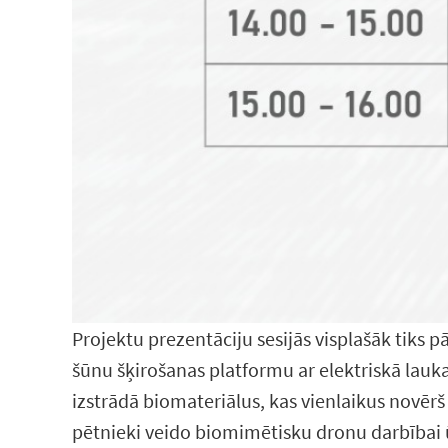
Projektu prezentāciju sesijās visplašāk tiks 
šūnu šķirošanas platformu ar elektriskā lauka
izstrādā biomateriālus, kas vienlaikus novēr
pētnieki veido biomimētisku dronu darbībai ū