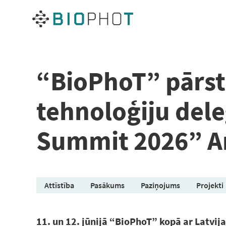
Pāriet
uz
saturu
“BioPhoT” pārstā
tehnoloģiju del
Summit 2026” 
Attīstība
Pasākums
Paziņojums
Projekti
11. un 12. jūnijā “BioPhoT” kopā ar Latvija