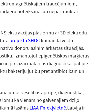
t elektromagnētiskajiem traucējumiem,
marķieru noteikšanai un nepārtrauktai
S ekstrakcijas platformu ar 3D elektrodu
itūta
projekta SHOC
komanda veido
rnatīvu donoru asinīm ārkārtas situācijās.
ostiku, izmantojot epigenētiskos marķierus
i un precīzai malārijas diagnostikai pat pie
iktu baktēriju jutību pret antibiotikām un
isinājumos veselības aprūpē, diagnostikā,
jas lomu kā vienam no galvenajiem dziļo
notikumā lasāms
LIAA tīmekļvietnē
.Latvija ir