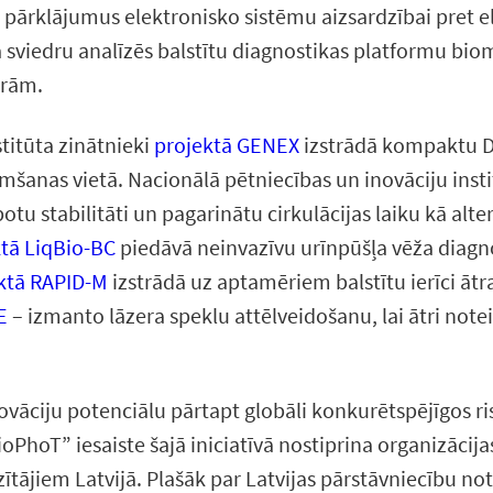
jot pārklājumus elektronisko sistēmu aizsardzībai pre
viedru analīzēs balstītu diagnostikas platformu bio
ūrām.
stitūta zinātnieki
projektā GENEX
izstrādā kompaktu DN
ņemšanas vietā. Nacionālā pētniecības un inovāciju inst
u stabilitāti un pagarinātu cirkulācijas laiku kā alte
tā LiqBio-BC
piedāvā neinvazīvu urīnpūšļa vēža diagn
ktā RAPID-M
izstrādā uz aptamēriem balstītu ierīci ātra
E
– izmanto lāzera speklu attēlveidošanu, lai ātri note
novāciju potenciālu pārtapt globāli konkurētspējīgos r
oPhoT” iesaiste šajā iniciatīvā nostiprina organizāci
zītājiem Latvijā. Plašāk par Latvijas pārstāvniecību 