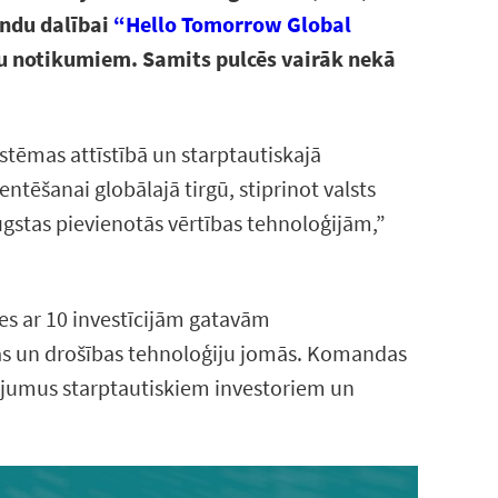
endu dalībai
“Hello Tomorrow Global
u notikumiem. Samits pulcēs vairāk nekā
stēmas attīstībā un starptautiskajā
tēšanai globālajā tirgū, stiprinot valsts
augstas pievienotās vērtības tehnoloģijām,”
ies ar 10 investīcijām gatavām
as un drošības tehnoloģiju jomās. Komandas
nājumus starptautiskiem investoriem un