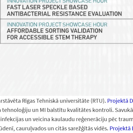
pārstāvēta Rīgas Tehniskā universitāte (RTU).
Projektā 
 tehnoloģiju un MI balstītu kvalitātes kontroli. Savuk
š infekcijas un veicina kaulaudu reģenerāciju pēc tra
denī, cauruļvados un citās sarežģītās vidēs.
Projektā 