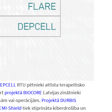
DEPCELL
RTU pētnieki attīsta terapeitisko
ārt
projektā BIOCORE
Latvijas zinātnieki
umām vai operācijām.
Projektā DURBIS
EMI-Shield
tiek stiprināta kiberdrošība un