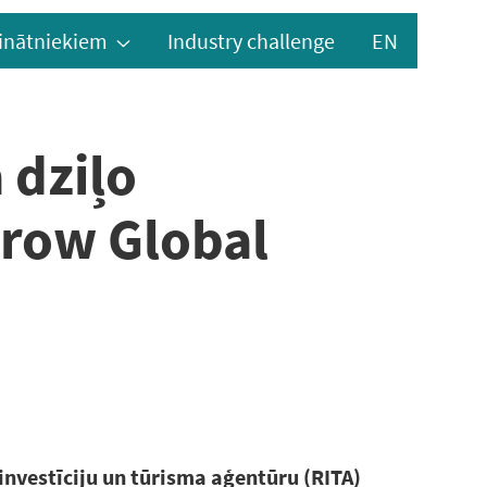
inātniekiem
Industry challenge
EN
 dziļo
rrow Global
 investīciju un tūrisma aģentūru (RITA)