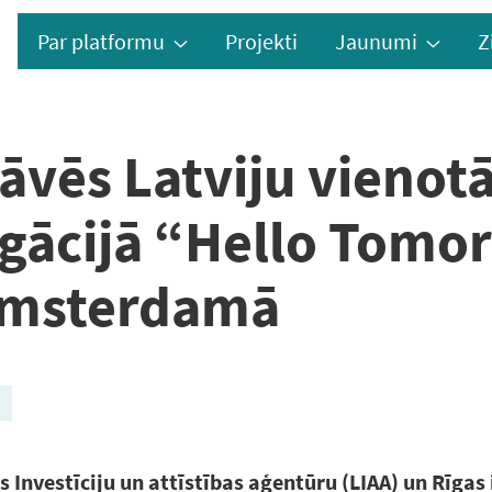
Par platformu
Projekti
Jaunumi
Z
vēs Latviju vienotā
egācijā “Hello Tomo
Amsterdamā
s Investīciju un attīstības aģentūru (LIAA) un Rīgas