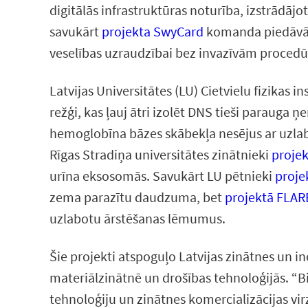
digitālās infrastruktūras noturība, izstrādā
savukārt
projekta SwyCard
komanda piedāvā s
veselības uzraudzībai bez invazīvām proced
Latvijas Universitātes (LU) Cietvielu fizikas in
režģi, kas ļauj ātri izolēt DNS tieši parauga 
hemoglobīna bāzes skābekļa nesējus ar uzlabot
Rīgas Stradiņa universitātes zinātnieki
projek
urīna eksosomās. Savukārt LU pētnieki
proje
zema parazītu daudzuma, bet
projektā FLAR
uzlabotu ārstēšanas lēmumus.
Šie projekti atspoguļo Latvijas zinātnes un i
materiālzinātnē un drošības tehnoloģijās. “Bi
tehnoloģiju un zinātnes komercializācijas vir