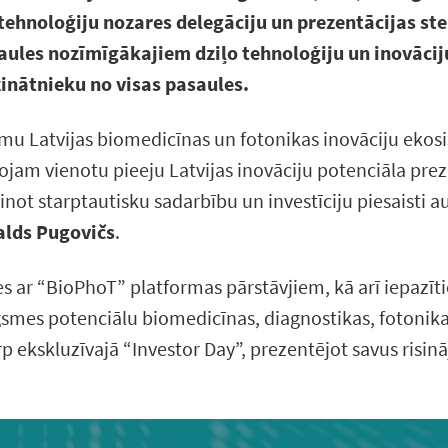
 tehnoloģiju nozares delegāciju un prezentācijas st
ules nozīmīgākajiem dziļo tehnoloģiju un inovācij
inātnieku no visas pasaules.
mu Latvijas biomedicīnas un fotonikas inovāciju ekosi
am vienotu pieeju Latvijas inovāciju potenciāla prezen
inot starptautisku sadarbību un investīciju piesaisti 
alds Pugovičs
.
s ar “BioPhoT” platformas pārstāvjiem, kā arī iepazīt
smes potenciālu biomedicīnas, diagnostikas, fotonik
 ekskluzīvajā “Investor Day”, prezentējot savus risi