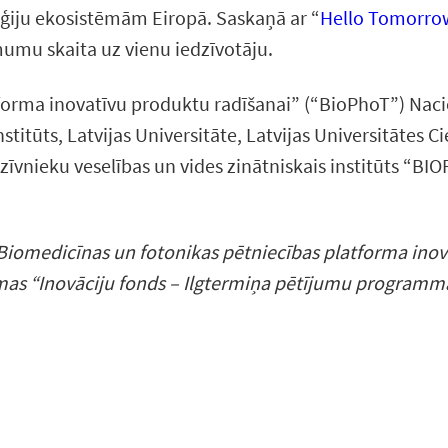
oģiju ekosistēmām Eiropā. Saskaņā ar “
Hello Tomorrow
umu skaita uz vienu iedzīvotāju.
orma inovatīvu produktu radīšanai” (“BioPhoT”) Nacio
itūts, Latvijas Universitāte, Latvijas Universitātes Ciet
dzīvnieku veselības un vides zinātniskais institūts “BIO
Biomedicīnas un fotonikas pētniecības platforma inov
mas “Inovāciju fonds – Ilgtermiņa pētījumu programm