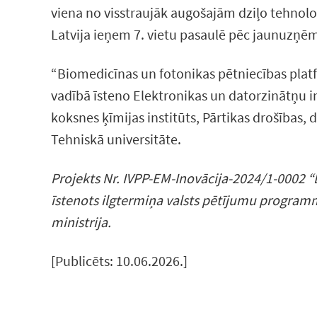
viena no visstraujāk augošajām dziļo tehnol
Latvija ieņem 7. vietu pasaulē pēc jaunuzņēm
“Biomedicīnas un fotonikas pētniecības platf
vadībā īsteno Elektronikas un datorzinātņu inst
koksnes ķīmijas institūts, Pārtikas drošības, 
Tehniskā universitāte.
Projekts Nr. IVPP-EM-Inovācija-2024/1-0002 “
īstenots ilgtermiņa valsts pētījumu program
ministrija.
[Publicēts: 10.06.2026.]