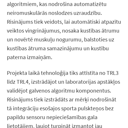
algoritmiem, kas nodrošina automatizētu
neiromuskulārās noslodzes uzraudzību.
Risinājums tiek veidots, lai automātiski atpazītu
veiktos vingrinājumus, nosaka kustības ātrumu
un novērtē muskuļu nogurumu, balstoties uz
kustības ātruma samazinājumu un kustību
paterna izmaiņām.
Projekta laikā tehnoloģija tiks attīstīta no TRL3
līdz TRL4, izstrādājot un laboratorijas apstākļos
validējot galvenos algoritmu komponentus.
Risinājums tiek izstrādāts ar mērķi nodrošināt
tā integrāciju esošajos sporta pulskteņos bez
papildu sensoru nepieciešamības gala
lietotājiem, ļaujot turpināt izmantot jau