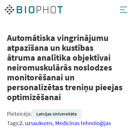
Pāriet
uz
saturu
Automātiska vingrinājumu
atpazīšana un kustības
ātruma analītika objektīvai
neiromuskulārās noslodzes
monitorēšanai un
personalizētas treniņu pieejas
optimizēšanai
Pieteicējs:
Latvijas Universitāte
Tags:
2. uzsaukums
,
Medicīnas tehnoloģijas