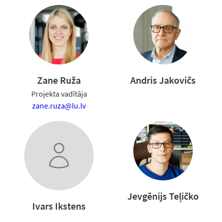
Zane Ruža
Andris Jakovičs
Projekta vadītāja
zane.ruza@lu.lv
Jevgēnijs Teļičko
Ivars Ikstens