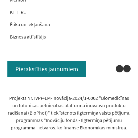
KTH IRL
Ētika un iekļaušana
Biznesa attīstītājs
Linked
You
Pierakstīties jaunumiem
Projekts Nr. IVPP-EM-Inovācija-2024/1-0002 "Biomedicīnas
un fotonikas pētniecības platforma inovatīvu produktu
radīšanai (BioPhot)" tiek īstenots ilgtermiņa valsts pētījumu
programmas "Inovāciju fonds - Ilgtermiņa pētījumu
programma" ietvaros, ko finansē Ekonomikas ministrija.