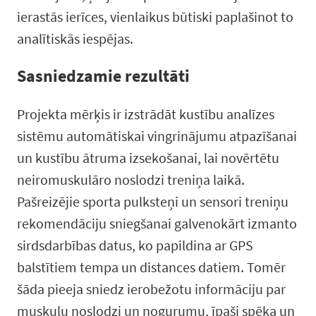
ierastās ierīces, vienlaikus būtiski paplašinot to
analītiskās iespējas.
Sasniedzamie rezultāti
Projekta mērķis ir izstrādāt kustību analīzes
sistēmu automātiskai vingrinājumu atpazīšanai
un kustību ātruma izsekošanai, lai novērtētu
neiromuskulāro noslodzi treniņa laikā.
Pašreizējie sporta pulksteņi un sensori treniņu
rekomendāciju sniegšanai galvenokārt izmanto
sirdsdarbības datus, ko papildina ar GPS
balstītiem tempa un distances datiem. Tomēr
šāda pieeja sniedz ierobežotu informāciju par
muskuļu noslodzi un nogurumu, īpaši spēka un