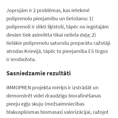
Joprojām ir 2 problēmas, kas ietekmē
poliprenolu pieejamību un lietošanu: 1)
poliprenoli ir slikti šķīstoši, tāpēc no iegūtajām
devām tiek asimilēta tikai neliela daļa; 2)
lielākie poliprenolu saturošu preparātu ražotāji
atrodas Krievijā, tāpēc to pieejamība ES tirgos
ir ierobežota.
Sasniedzamie rezultāti
IMMOPREN projekta mērķis ir izstrādāt un
demonstrēt videi draudzīgu biorafinēšanas
pieeju egļu skuju (mežsaimniecības
blakusplūsmas biomasas) valorizācijai, ražojot