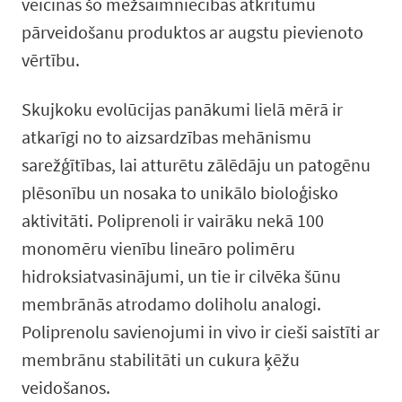
veicinās šo mežsaimniecības atkritumu
pārveidošanu produktos ar augstu pievienoto
vērtību.
Skujkoku evolūcijas panākumi lielā mērā ir
atkarīgi no to aizsardzības mehānismu
sarežģītības, lai atturētu zālēdāju un patogēnu
plēsonību un nosaka to unikālo bioloģisko
aktivitāti. Poliprenoli ir vairāku nekā 100
monomēru vienību lineāro polimēru
hidroksiatvasinājumi, un tie ir cilvēka šūnu
membrānās atrodamo doliholu analogi.
Poliprenolu savienojumi in vivo ir cieši saistīti ar
membrānu stabilitāti un cukura ķēžu
veidošanos.