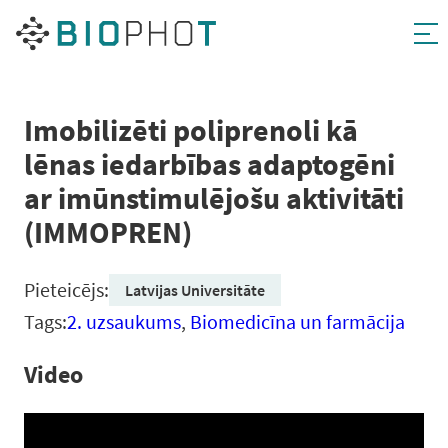
Pāriet
uz
saturu
Imobilizēti poliprenoli kā
lēnas iedarbības adaptogēni
ar imūnstimulējošu aktivitāti
(IMMOPREN)
Pieteicējs:
Latvijas Universitāte
Tags:
2. uzsaukums
,
Biomedicīna un farmācija
Video