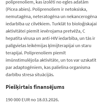
poliprenoliem, kas izolēti no egles adatām
(Picea abies). Poliprenoliem ir netoksiska,
nemutagēna, neteratogēna un nekancerogēna
iedarbība uz cilvēkiem. Turklāt to bioloģiskajai
aktivitātei piemīt ievērojama pretvēža, C
hepatīta vīrusa un anti-HIV iedarbība, un tās ir
palīgvielas leikēmijas ķīmijterapijai un staru
terapijai. Poliprenoliem piemīt
imūnstimulējoša aktivitāte, un tos var uzskatīt
par adaptogēniem, kas palielina organisma
darbību stresa situācijās.
Piešķirtais finansējums
190 000 EUR no 18.03.2026.