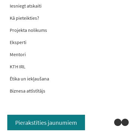
Iesniegt atskaiti
Kā pieteikties?
Projekta nolikums
Eksperti
Mentori
KTH IRL
Ētika un iekļaušana
Biznesa attīstītājs
Linked
You
Pierakstīties jaunumiem