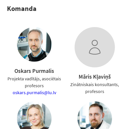
Komanda
Oskars Purmalis
Māris Kļaviņš
Projekta vadītājs, asociētais
Zinātniskais konsultants,
profesors
profesors
oskars.purmalis@lu.lv